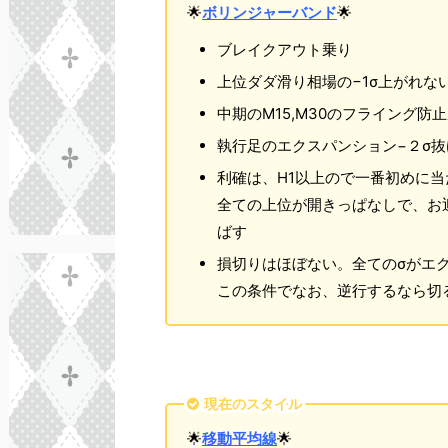
🌟
ボリンジャーバンド
🌟
ブレイクアウト乗り
上位ダダ滑り相場の−1σ上がれな
中期のM15,M30のフライング
執行足のエクスパンション−２σ抜け
利確は、H1以上ので一番初めに当
全ての上位が開きっぱなしで、お
ばす
損切りはほぼない。全てのσがエ
この条件でなお、逆行するなら切
現在のスタイル
🌟
移動平均線
🌟