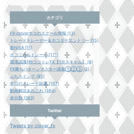
カテゴリ
FX-cloverポコのスクール情報 (13)
トレードトレーナー＆ホコタテエントリー (15)
新NISA (11)
ポコニカルトレード (171)
環境認識1秒ココトレFX【1分スキャル】 (8)
FX勝ちパターンマスター講座①②③ (3)
ぷちスイング (85)
本日のトレード結果 (197)
動画解説あれこれ (364)
未分類 (263)
Twitter
Tweets by clover_fx