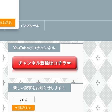
受け取る
講
ぷちスイングルール
BOOK【分析してる感無い
トレード】
YouTubeポコチャンネル
新しい記事をお知らせします！
7176
購読する