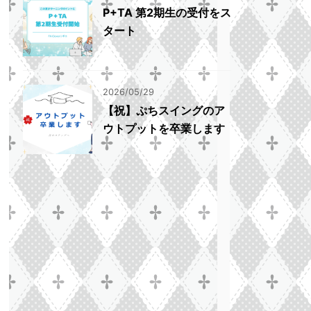
P+TA 第2期生の受付をス
タート
2026/05/29
【祝】ぷちスイングのア
ウトプットを卒業します