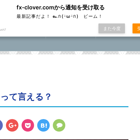
fx-clover.comから通知を受け取る
ver
最新記事だよ！ ๛ก(ｰ̀ωｰ́ก) ビーム！
また今度
ush7
FX取引方法①
ローソク足基礎講座
FXポコニカルマスター
座⓪①②③④⑤
！って言える？