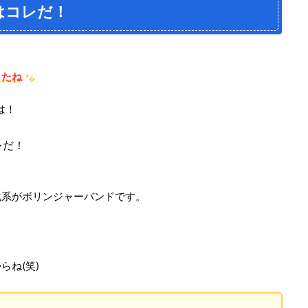
はコレだ！
したね
は！
レだ！
化系がボリンジャーバンドです。
らね(笑)