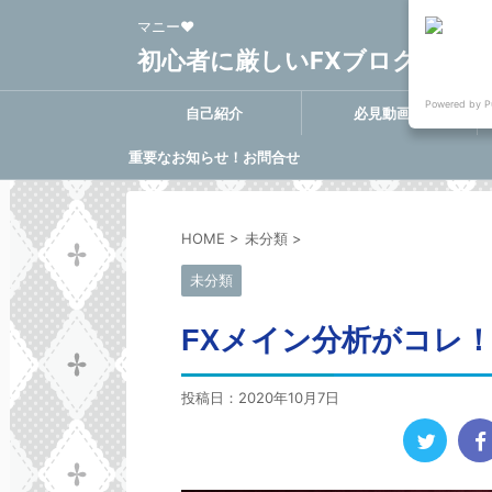
マニー❤
初心者に厳しいFXブログ FX-Clo
Powered by P
自己紹介
必見動画集
重要なお知らせ！お問合せ
に関する決定事項
HOME
>
未分類
>
未分類
FXメイン分析がコレ
投稿日：
2020年10月7日