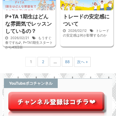
P+TA 1期生はどん
トレードの安定感に
な雰囲気でレッスン
ついて
しているの？
2026/02/12
トレード
の安定感は何が影響するのか
2026/02/21
もうすぐ
春ですね♪
,
P+TA1期生スタート
から43日目
1
2
…
88
次へ »
YouTubeポコチャンネル