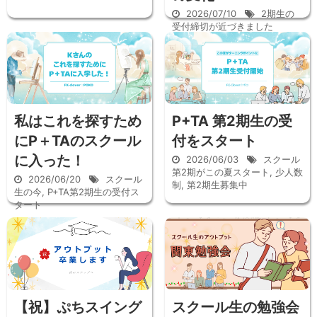
2026/07/10
2期生の
受付締切が近づきました
私はこれを探すため
P+TA 第2期生の受
にP＋TAのスクール
付をスタート
に入った！
2026/06/03
スクール
第2期がこの夏スタート
,
少人数
2026/06/20
スクール
制
,
第2期生募集中
生の今
,
P+TA第2期生の受付ス
タート
【祝】ぷちスイング
スクール生の勉強会