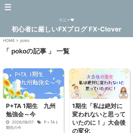
マニー❤
初心者に厳しいFXブログ FX-Clover
HOME
>
poko
「 pokoの記事 」 一覧
P+TA 1期生 九州
1期生「私は絶対に
勉強会～今
変われないと思って
いたのに！」大会後
2026/08/07
P＋TA１
期生の今
の変化