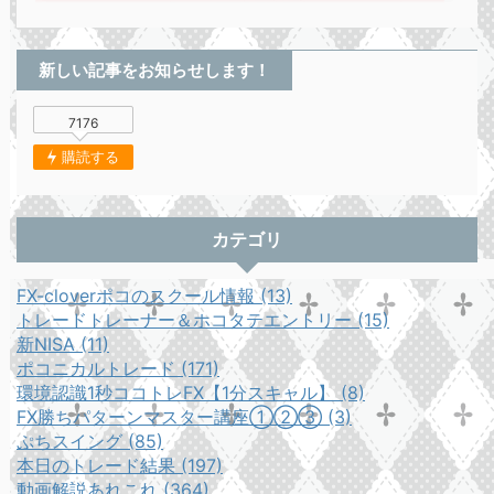
新しい記事をお知らせします！
7176
購読する
カテゴリ
FX-cloverポコのスクール情報 (13)
トレードトレーナー＆ホコタテエントリー (15)
新NISA (11)
ポコニカルトレード (171)
環境認識1秒ココトレFX【1分スキャル】 (8)
FX勝ちパターンマスター講座①②③ (3)
ぷちスイング (85)
本日のトレード結果 (197)
動画解説あれこれ (364)