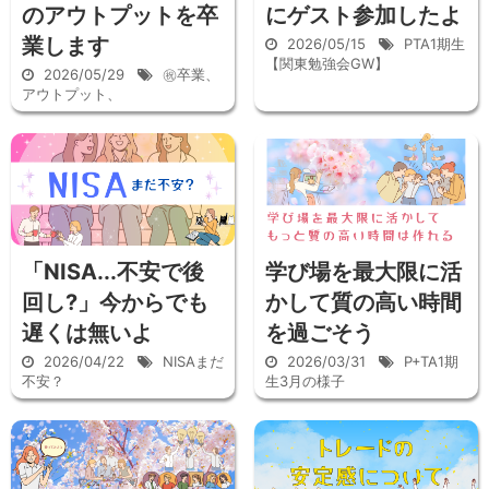
のアウトプットを卒
にゲスト参加したよ
業します
2026/05/15
PTA1期生
【関東勉強会GW】
2026/05/29
㊗卒業、
アウトプット、
「NISA...不安で後
学び場を最大限に活
回し?」今からでも
かして質の高い時間
遅くは無いよ
を過ごそう
2026/04/22
NISAまだ
2026/03/31
P+TA1期
不安？
生3月の様子