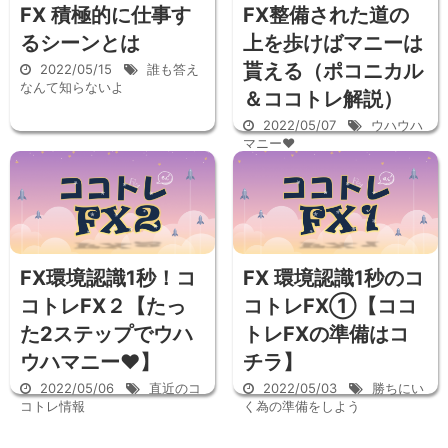
FX 積極的に仕事す
FX整備された道の
るシーンとは
上を歩けばマニーは
貰える（ポコニカル
2022/05/15
誰も答え
なんて知らないよ
＆ココトレ解説）
2022/05/07
ウハウハ
マニー♥
FX環境認識1秒！コ
FX 環境認識1秒のコ
コトレFX２【たっ
コトレFX①【ココ
た2ステップでウハ
トレFXの準備はコ
ウハマニー♥】
チラ】
2022/05/06
直近のコ
2022/05/03
勝ちにい
コトレ情報
く為の準備をしよう