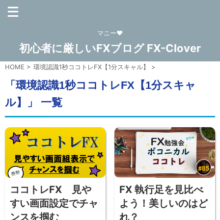
マニー❤
初心者に厳しいFXブログ FX-Clover
HOME
>
環境認識1秒ココトレFX【1分スキャル】
>
「環境認識1秒ココトレFX【1分スキャ
ル】」 一覧
ココトレFX 見や
FX 執行足を見比べ
すい画面設定でチャ
よう！美しいのはど
ンスを掴む
れ？