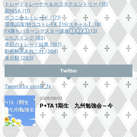
トレードトレーナー＆ホコタテエントリー (15)
新NISA (11)
ポコニカルトレード (171)
環境認識1秒ココトレFX【1分スキャル】 (8)
FX勝ちパターンマスター講座①②③ (3)
ぷちスイング (85)
本日のトレード結果 (197)
動画解説あれこれ (364)
未分類 (263)
Twitter
Tweets by clover_fx
2026/08/07
P+TA 1期生 九州勉強会～今