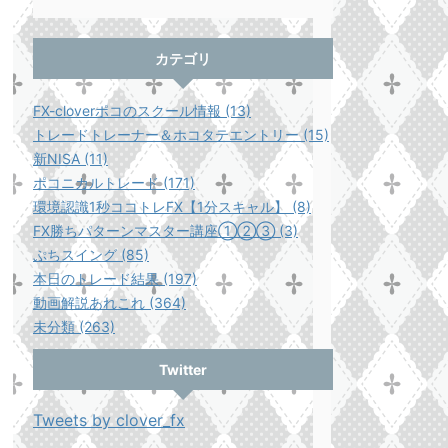
カテゴリ
FX-cloverポコのスクール情報 (13)
トレードトレーナー＆ホコタテエントリー (15)
新NISA (11)
ポコニカルトレード (171)
環境認識1秒ココトレFX【1分スキャル】 (8)
FX勝ちパターンマスター講座①②③ (3)
ぷちスイング (85)
本日のトレード結果 (197)
動画解説あれこれ (364)
未分類 (263)
Twitter
Tweets by clover_fx