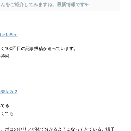
さんをご紹介してみますね。最新情報です✨
58be1a8ed
ぐ100回目の記事投稿が迫っています。
🤣
e68fa2d2
れてる
なくても
。
う、ポコのセリフが体で分かるようになってきているご様子