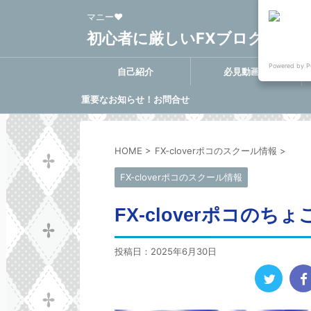
マニー❤
初心者に厳しいFXブログ FX-Clo
Powered by P
自己紹介
必見動画集
重要なお知らせ！お問合せ
に関する決定事項
HOME
>
FX-cloverポコのスクール情報
>
FX-cloverポコのスクール情報
FX-cloverポコの
投稿日：
2025年6月30日