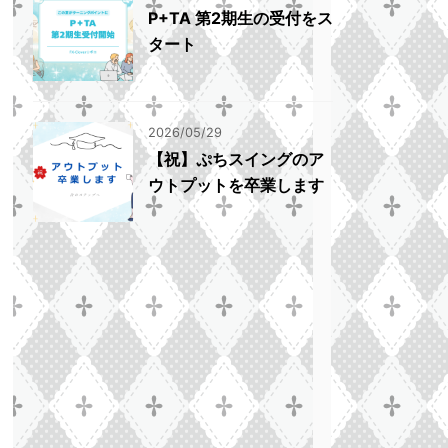
P+TA 第2期生の受付をス
タート
2026/05/29
【祝】ぷちスイングのア
ウトプットを卒業します