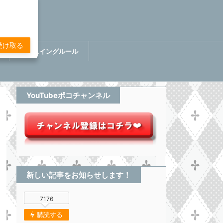
受け取る
講
ぷちスイングルール
BOOK【分析してる感無い
トレード】
YouTubeポコチャンネル
新しい記事をお知らせします！
7176
購読する