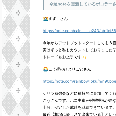
今週noteを更新しているポコラー
すず。さん
https://note.com/calm_lilac243/n/n1cf
今年からアウトプットスタートしてもう直
実はずっと私もカウントしておりました🤣
トレードもお上手です
こう🌈のひとりごとさん
https://note.com/rainbow1oku/n/n90bb
ゲリラ勉強会などに積極的に参加してく
こうさんです。ポコ中毒ｗ🤣🤣🤣私が居
十分、安定した成績を継続できています
最近【相場は優しさで出来ている】とい