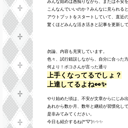
みんな始めは愚痴りながら、または不安
こんなんでいいのか？みんなに見られる
アウトプットをスタートしていて、直近
驚くほどみんな活き活きと記事を更新し
勿論、内容も充実しています。
色々、試行錯誤しながら、自分に合った
何より！ポコさんが言った通り
上手くなってるでしょ？
上達してるよね👀✨
やり始めた頃は、不安が文章からにじみ
あれから数か月、数年と継続が習慣化し
是非みてみてください。
今日も紹介するね(*'▽')✨✨✨