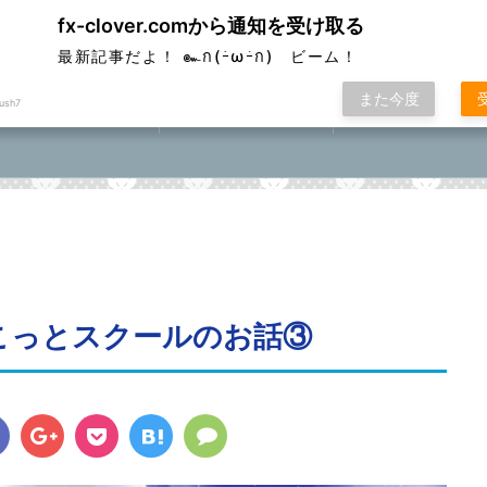
fx-clover.comから通知を受け取る
ver
最新記事だよ！ ๛ก(ｰ̀ωｰ́ก) ビーム！
また今度
ush7
FX取引方法①
ローソク足基礎講座
FXポコニカルマスター
座⓪①②③④⑤
ちょこっとスクールのお話③