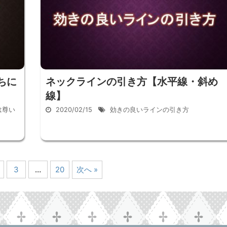
ちに
ネックラインの引き方【水平線・斜め
線】
は尊い
2020/02/15
効きの良いラインの引き方
3
…
20
次へ »