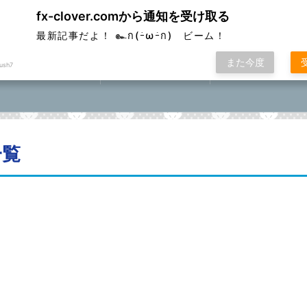
fx-clover.comから通知を受け取る
ver
最新記事だよ！ ๛ก(ｰ̀ωｰ́ก) ビーム！
また今度
ush7
FX取引方法①
ローソク足基礎講座
FXポコニカルマスター
座⓪①②③④⑤
一覧