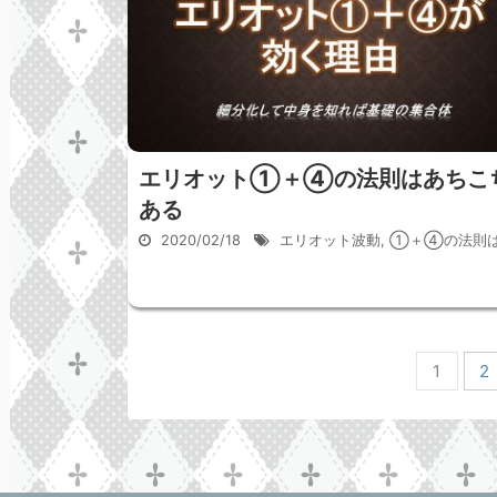
エリオット①＋④の法則はあちこ
ある
2020/02/18
エリオット波動
,
①＋④の法則
1
2