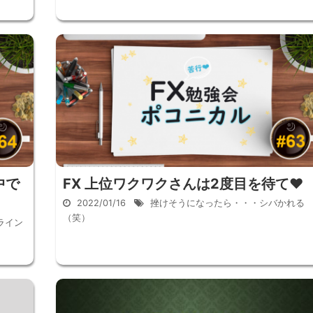
中で
FX 上位ワクワクさんは2度目を待て♥
2022/01/16
挫けそうになったら・・・シバかれる
（笑）
ライン