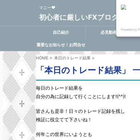
マニー❤
初心者に厳しいFXブログ FX-Clo
Powered by P
自己紹介
必見動画集
重要なお知らせ！お問合せ
に関する決定事項
HOME
>
本日のトレード結果
>
「本日のトレード結果」 
毎日のトレード結果を
自分の為に記録して行くことにします!(^^)!
皆さんも是非！日々のトレード記録を残し
検証に役立てて下さいね！
何年この世界にいようとも