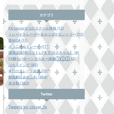
カテゴリ
FX-cloverポコのスクール情報 (13)
トレードトレーナー＆ホコタテエントリー (15)
新NISA (11)
ポコニカルトレード (171)
環境認識1秒ココトレFX【1分スキャル】 (8)
FX勝ちパターンマスター講座①②③ (3)
ぷちスイング (85)
本日のトレード結果 (197)
動画解説あれこれ (364)
未分類 (263)
Twitter
Tweets by clover_fx