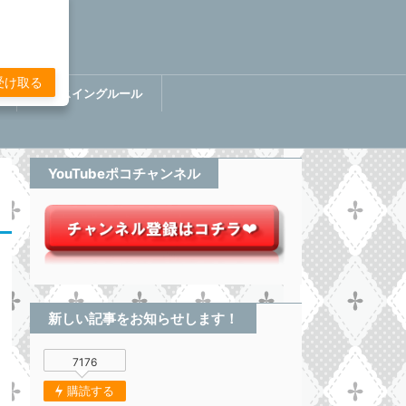
受け取る
講
ぷちスイングルール
BOOK【分析してる感無い
トレード】
YouTubeポコチャンネル
新しい記事をお知らせします！
7176
購読する