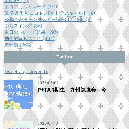
新NISA (11)
ポコニカルトレード (171)
環境認識1秒ココトレFX【1分スキャル】 (8)
FX勝ちパターンマスター講座①②③ (3)
ぷちスイング (85)
本日のトレード結果 (197)
動画解説あれこれ (364)
未分類 (263)
Twitter
Tweets by clover_fx
2026/08/07
P+TA 1期生 九州勉強会～今
2026/07/10