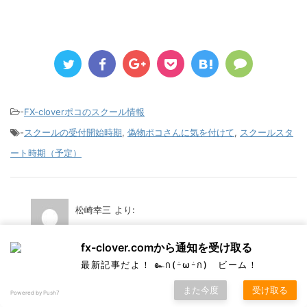
-
FX-cloverポコのスクール情報
-
スクールの受付開始時期
,
偽物ポコさんに気を付けて
,
スクールスタ
ート時期（予定）
松崎幸三
より:
fx-clover.comから通知を受け取る
2025年6月27日 12:28 PM
お忙しいところくだらない質問で申し訳ありません。
最新記事だよ！ ๛ก(ｰ̀ωｰ́ก) ビーム！
ポコさんがコラボしているFX検証プログラムですが、6
また今度
受け取る
月に購入したい旨メールしましたが、返事が得られ
Powered by Push7