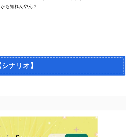
けかも知れんやん？
【シナリオ】