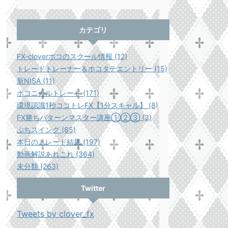
カテゴリ
FX-cloverポコのスクール情報 (12)
トレードトレーナー＆ホコタテエントリー (15)
新NISA (11)
ポコニカルトレード (171)
環境認識1秒ココトレFX【1分スキャル】 (8)
FX勝ちパターンマスター講座①②③ (3)
ぷちスイング (85)
本日のトレード結果 (197)
動画解説あれこれ (364)
未分類 (263)
Twitter
Tweets by clover_fx