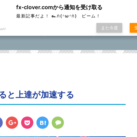
fx-clover.comから通知を受け取る
ver
最新記事だよ！ ๛ก(ｰ̀ωｰ́ก) ビーム！
また今度
ush7
FX取引方法①
ローソク足基礎講座
FXポコニカルマスター
座⓪①②③④⑤
ると上達が加速する