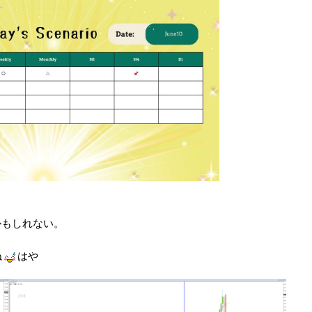
かもしれない。
ね
はや