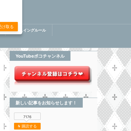
受け取る
講
ぷちスイングルール
BOOK【分析してる感無い
トレード】
YouTubeポコチャンネル
新しい記事をお知らせします！
7176
購読する