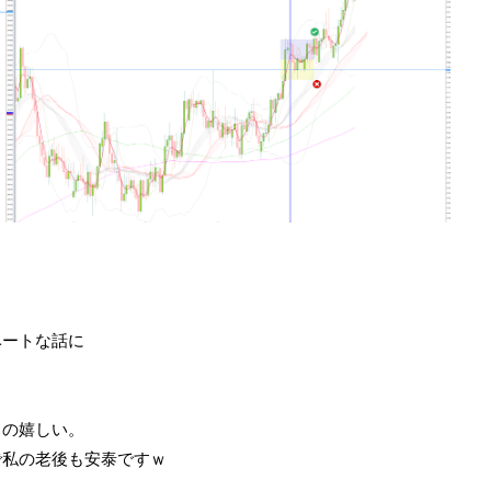
ベートな話に
るの嬉しい。
で私の老後も安泰ですｗ