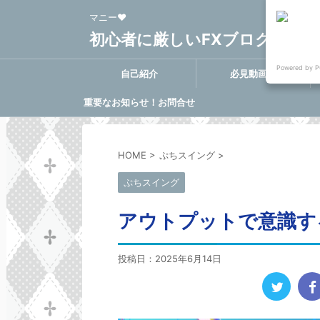
マニー❤
初心者に厳しいFXブログ FX-Clo
Powered by P
自己紹介
必見動画集
重要なお知らせ！お問合せ
に関する決定事項
HOME
>
ぷちスイング
>
ぷちスイング
アウトプットで意識す
投稿日：
2025年6月14日