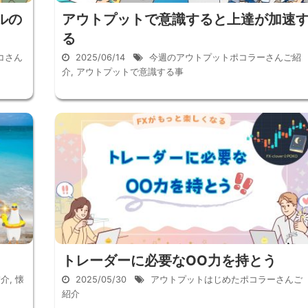
ルの
アウトプットで意識すると上達が加速
る
コさん
2025/06/14
今週のアウトプットポコラーさんご紹
介
,
アウトプットで意識する事
トレーダーに必要なOO力を持とう
紹介
,
懐
2025/05/30
アウトプットはじめたポコラーさんご
紹介