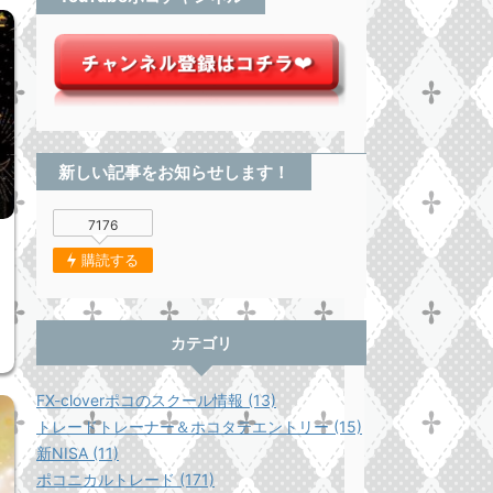
新しい記事をお知らせします！
7176
購読する
カテゴリ
FX-cloverポコのスクール情報 (13)
トレードトレーナー＆ホコタテエントリー (15)
新NISA (11)
ポコニカルトレード (171)