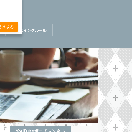
受け取る
講
ぷちスイングルール
BOOK【分析してる感無い
トレード】
YouTubeポコチャンネル