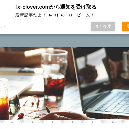
fx-clover.comから通知を受け取る
ver
最新記事だよ！ ๛ก(ｰ̀ωｰ́ก) ビーム！
また今度
ush7
FX取引方法①
ローソク足基礎講座
FXポコニカルマスター
座⓪①②③④⑤