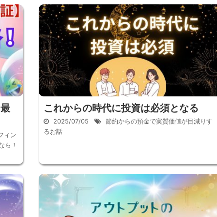
る最
これからの時代に投資は必須となる
2025/07/05
節約からの預金で実質価値が目減りす
るお話
フィン
なら！