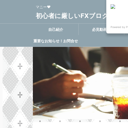
マニー❤
初心者に厳しいFXブログ FX-Clo
Powered by P
自己紹介
必見動画集
重要なお知らせ！お問合せ
に関する決定事項