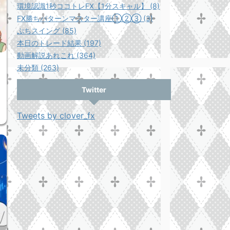
環境認識1秒ココトレFX【1分スキャル】 (8)
FX勝ちパターンマスター講座①②③ (3)
ぷちスイング (85)
本日のトレード結果 (197)
動画解説あれこれ (364)
未分類 (263)
Twitter
Tweets by clover_fx