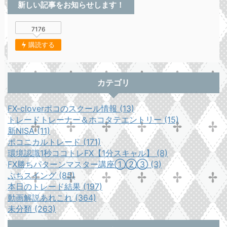
新しい記事をお知らせします！
7176
購読する
カテゴリ
FX-cloverポコのスクール情報 (13)
トレードトレーナー＆ホコタテエントリー (15)
新NISA (11)
ポコニカルトレード (171)
環境認識1秒ココトレFX【1分スキャル】 (8)
FX勝ちパターンマスター講座①②③ (3)
ぷちスイング (85)
本日のトレード結果 (197)
動画解説あれこれ (364)
未分類 (263)