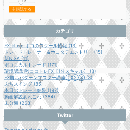
7176
購読する
カテゴリ
FX-cloverポコのスクール情報 (13)
トレードトレーナー＆ホコタテエントリー (15)
新NISA (11)
ポコニカルトレード (171)
環境認識1秒ココトレFX【1分スキャル】 (8)
FX勝ちパターンマスター講座①②③ (3)
ぷちスイング (85)
本日のトレード結果 (197)
動画解説あれこれ (364)
未分類 (263)
Twitter