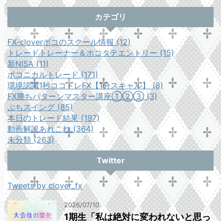
カテゴリ
FX-cloverポコのスクール情報 (12)
トレードトレーナー＆ホコタテエントリー (15)
新NISA (11)
ポコニカルトレード (171)
環境認識1秒ココトレFX【1分スキャル】 (8)
FX勝ちパターンマスター講座①②③ (3)
ぷちスイング (85)
本日のトレード結果 (197)
動画解説あれこれ (364)
未分類 (263)
Twitter
Tweets by clover_fx
2026/07/10
1期生「私は絶対に変われないと思っ