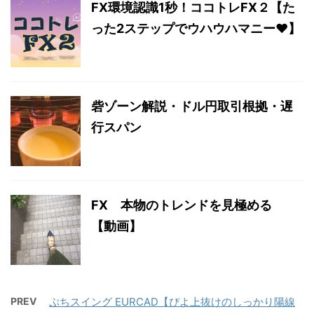
FX環境認識1秒！ココトレFX２【た
った2ステップでウハウハマニー♥】
砦ゾーン解説・ドル円取引根拠・遅
行スパン
FX 本物のトレンドを見極める
【動画】
PREV
ぷちスイング EURCAD【ぴよ上抜けのしっかり陽線