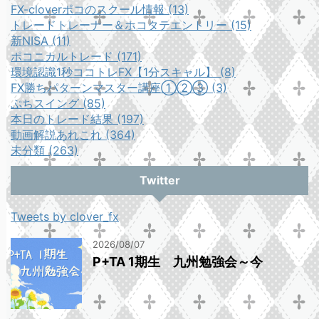
FX-cloverポコのスクール情報 (13)
トレードトレーナー＆ホコタテエントリー (15)
新NISA (11)
ポコニカルトレード (171)
環境認識1秒ココトレFX【1分スキャル】 (8)
FX勝ちパターンマスター講座①②③ (3)
ぷちスイング (85)
本日のトレード結果 (197)
動画解説あれこれ (364)
未分類 (263)
Twitter
Tweets by clover_fx
2026/08/07
P+TA 1期生 九州勉強会～今