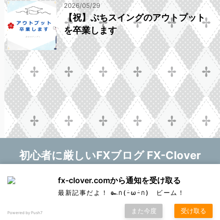
2026/05/29
【祝】ぷちスイングのアウトプット
を卒業します
初心者に厳しいFXブログ FX-Clover
マニー❤
fx-clover.comから通知を受け取る
Copyright© 初心者に厳しいFXブログ FX-Clover ,
新しい記事をお知らせします！
最新記事だよ！ ๛ก(ｰ̀ωｰ́ก) ビーム！
2026 All Rights Reserved.
購読する
7176
また今度
受け取る
Powered by Push7