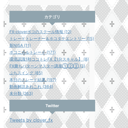
カテゴリ
FX-cloverポコのスクール情報 (12)
トレードトレーナー＆ホコタテエントリー (15)
新NISA (11)
ポコニカルトレード (171)
環境認識1秒ココトレFX【1分スキャル】 (8)
FX勝ちパターンマスター講座①②③ (3)
ぷちスイング (85)
本日のトレード結果 (197)
動画解説あれこれ (364)
未分類 (263)
Twitter
Tweets by clover_fx