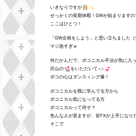
いきなりですが
せっかくの長期休暇！GWが始まりますの
ここはひとつ！
「GW企画をしよう」と思い立ちました（
マジ急すぎｗ
何だかんだで、ポコニカル手法が気に入
沢山の
をいただいて
ポコの心はダンスィング爆！
ポコニカルを既に学んでる方から
ポコニカル気になってる方
ポコニカルって何ぞ？
色んな人が居ますが、皆FXが上手になり
そこで