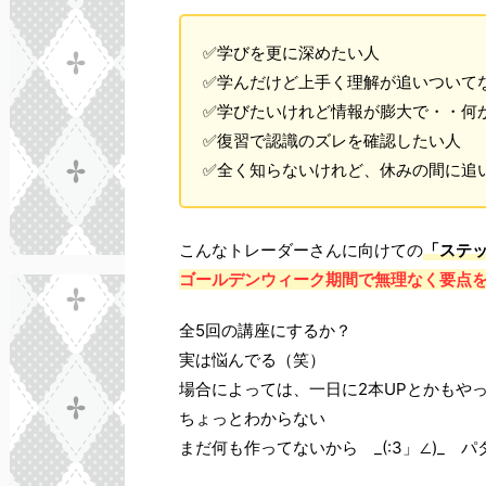
✅学びを更に深めたい人
✅学んだけど上手く理解が追いついて
✅学びたいけれど情報が膨大で・・何
✅復習で認識のズレを確認したい人
✅全く知らないけれど、休みの間に追
こんなトレーダーさんに向けての
「ステ
ゴールデンウィーク期間で無理なく要点
全5回の講座にするか？
実は悩んでる（笑）
場合によっては、一日に2本UPとかもや
ちょっとわからない
まだ何も作ってないから _(:3」∠)_ パ