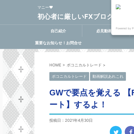
マニー❤
初心者に厳しいFXブログ FX-Clo
Powered by P
自己紹介
必見動画集
重要なお知らせ！お問合せ
に関する決定事項
HOME
>
ポコニカルトレード
>
ポコニカルトレード
動画解説あれこれ
GWで要点を覚える 
ート】するよ！
投稿日：
2021年4月30日