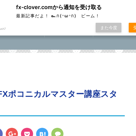
fx-clover.comから通知を受け取る
ver
最新記事だよ！ ๛ก(ｰ̀ωｰ́ก) ビーム！
また今度
ush7
FX取引方法①
ローソク足基礎講座
FXポコニカルマスター
座⓪①②③④⑤
【FXポコニカルマスター講座スタ