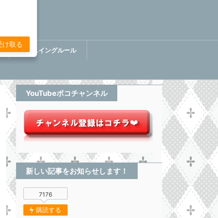
受け取る
講
ぷちスイングルール
BOOK【分析してる感無い
トレード】
YouTubeポコチャンネル
新しい記事をお知らせします！
7176
購読する