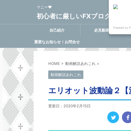
マニー❤
初心者に厳しいFXブログ FX-Clo
Powered by P
自己紹介
必見動画集
重要なお知らせ！お問合せ
に関する決定事項
HOME
>
動画解説あれこれ
>
動画解説あれこれ
エリオット波動論２【
更新日：
2020年2月15日