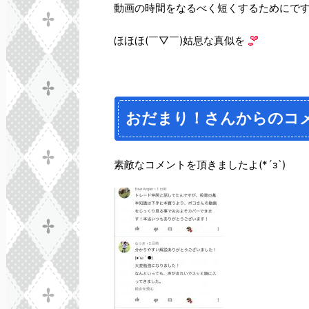
動画の時間をなるべく短くするためにで
ほほほ(￣▽￣)姑息な真似を
おだまり！さんからのコ
素敵なコメントを頂きましたよ(*´з`)