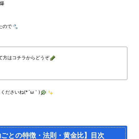
爆
たので
て方はコチラからどうぞ
ださいね(*´ω｀)
動ごとの特徴・法則・黄金比】目次