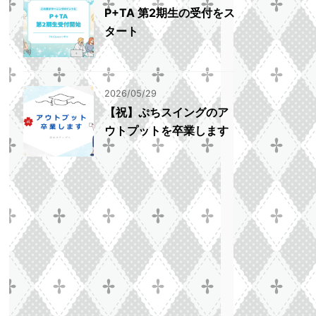
P+TA 第2期生の受付をス
タート
2026/05/29
【祝】ぷちスイングのア
ウトプットを卒業します