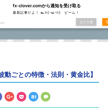
fx-clover.comから通知を受け取る
ver
最新記事だよ！ ๛ก(ｰ̀ωｰ́ก) ビーム！
また今度
ush7
FX取引方法①
ローソク足基礎講座
FXポコニカルマスター
座⓪①②③④⑤
波動ごとの特徴・法則・黄金比】