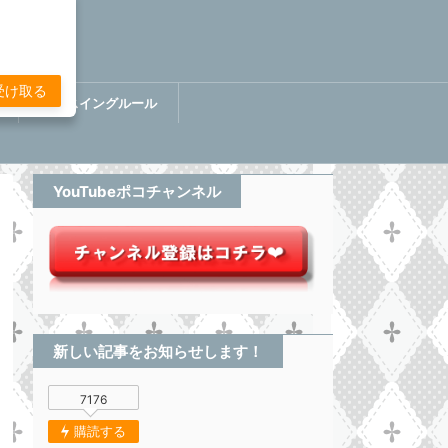
受け取る
講
ぷちスイングルール
BOOK【分析してる感無い
トレード】
YouTubeポコチャンネル
新しい記事をお知らせします！
7176
購読する