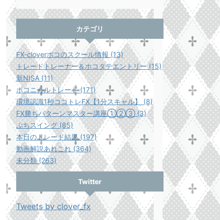
カテゴリ
FX-cloverポコのスクール情報 (13)
トレードトレーナー＆ホコタテエントリー (15)
新NISA (11)
ポコニカルトレード (171)
環境認識1秒ココトレFX【1分スキャル】 (8)
FX勝ちパターンマスター講座①②③ (3)
ぷちスイング (85)
本日のトレード結果 (197)
動画解説あれこれ (364)
未分類 (263)
Twitter
Tweets by clover_fx