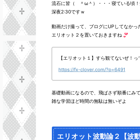
流石に皆（ ＾ω＾）・・・寝ている頃！
深夜2:30ですｗ
動画だけ撮って、ブログにUPしてなかっ
エリオット２を置いておきますね
【エリオット１】すら観てないぜ！っ
https://fx-clover.com/?p=6491
基礎動画になるので、飛ばさず順番にみてく
雑な学習ほど時間の無駄は無いぞよ
エリオット波動論２【波