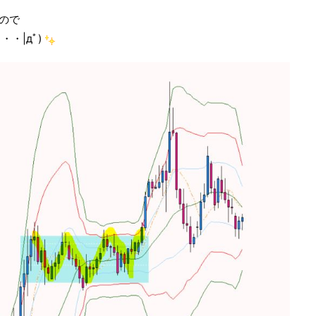
たので
・|дﾟ)