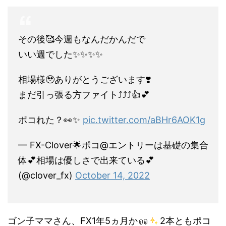
その後🥰今週もなんだかんだで
いい週でした✨✨✨✨
相場様🥹ありがとうございます❣️
まだ引っ張る方ファイト⤴︎⤴︎⤴︎👍💕
ポコれた？👀✨
pic.twitter.com/aBHr6AOK1g
— FX-Clover🌟ポコ@エントリーは基礎の集合
体💕相場は優しさで出来ている💕
(@clover_fx)
October 14, 2022
ゴン子ママさん、FX1年5ヵ月か
2本ともポコ