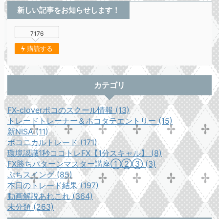
新しい記事をお知らせします！
7176
購読する
カテゴリ
FX-cloverポコのスクール情報 (13)
トレードトレーナー＆ホコタテエントリー (15)
新NISA (11)
ポコニカルトレード (171)
環境認識1秒ココトレFX【1分スキャル】 (8)
FX勝ちパターンマスター講座①②③ (3)
ぷちスイング (85)
本日のトレード結果 (197)
動画解説あれこれ (364)
未分類 (263)