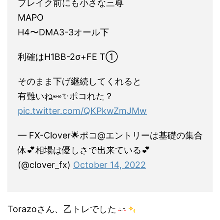
ブレイク前にも小さな三尊
MAPO
H4〜DMA3-3オール下
利確はH1BB-2σ+FE T①
そのまま下げ継続してくれると
有難いね👀✨ポコれた？
pic.twitter.com/QKPkwZmJMw
— FX-Clover🌟ポコ@エントリーは基礎の集合
体💕相場は優しさで出来ている💕
(@clover_fx)
October 14, 2022
Torazoさん、乙トレでした