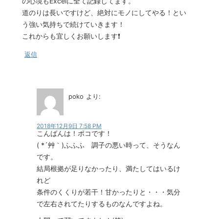
の心境もExcelに全て記録してます。
道のりは長いですけど、絶対にモノにしてやる！とい
う強い気持ちで続けていきます！
これからも宜しくお願いします❗
返信
poko
より:
2018年12月9日 7:58 PM
こんばんは！ポコです！
( *´艸｀)ふふふ 調子の悪い時って、そうなん
です。
結局根拠が足りなかったり、満たしてはいるけ
れど
条件のくくりが若干！甘かったりと・・・気分
で左右されてたりするものなんですよね。