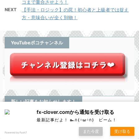
コまで重合させよう！
NEXT
【手法・ロジック】の罠！初心者と上級者では捉え
方・意味合いが全く別物！
YouTubeポコチャンネル
新しい記事をお知らせします！
fx-clover.comから通知を受け取る
7176
最新記事だよ！ ๛ก(ｰ̀ωｰ́ก) ビーム！
購読する
また今度
受け取る
Powered by Push7