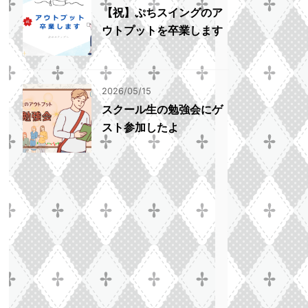
【祝】ぷちスイングのア
ウトプットを卒業します
2026/05/15
スクール生の勉強会にゲ
スト参加したよ