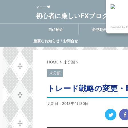
マニー❤
初心者に厳しいFXブログ FX-Clo
Powered by P
自己紹介
必見動画集
重要なお知らせ！お問合せ
に関する決定事項
HOME
>
未分類
>
未分類
トレード戦略の変更・
更新日：
2018年4月30日