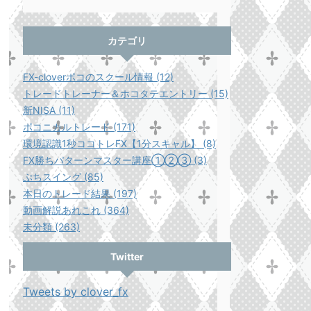
カテゴリ
FX-cloverポコのスクール情報 (12)
トレードトレーナー＆ホコタテエントリー (15)
新NISA (11)
ポコニカルトレード (171)
環境認識1秒ココトレFX【1分スキャル】 (8)
FX勝ちパターンマスター講座①②③ (3)
ぷちスイング (85)
本日のトレード結果 (197)
動画解説あれこれ (364)
未分類 (263)
Twitter
Tweets by clover_fx