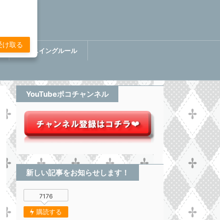
受け取る
講
ぷちスイングルール
BOOK【分析してる感無い
トレード】
YouTubeポコチャンネル
新しい記事をお知らせします！
7176
購読する