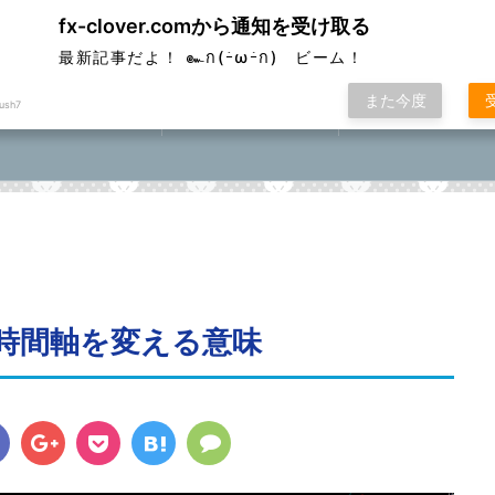
fx-clover.comから通知を受け取る
ver
最新記事だよ！ ๛ก(ｰ̀ωｰ́ก) ビーム！
また今度
ush7
FX取引方法①
ローソク足基礎講座
FXポコニカルマスター
座⓪①②③④⑤
時間軸を変える意味