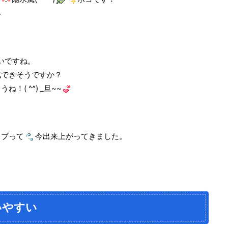
爆
いですね。
成できそうですか？
( ^^) _旦~~
ラブって
今出来上がってきました。
いやすい