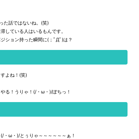
った話ではないね。(笑)
停滞している人はいるもんです。
ション持った瞬間に(；ﾟДﾟ)は？
すよね！(笑)
る！うりゃ！(/・ω・)/ぽちっ！
/・ω・)/とぅりゃ～～～～～～ぁ！