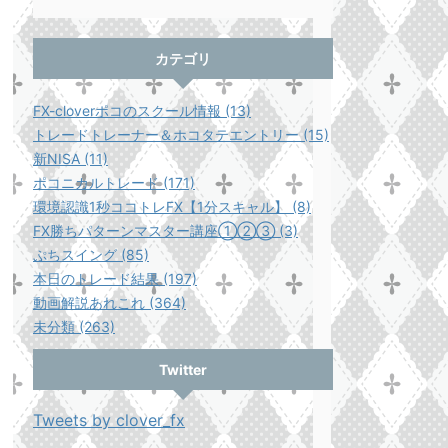
カテゴリ
FX-cloverポコのスクール情報 (13)
トレードトレーナー＆ホコタテエントリー (15)
新NISA (11)
ポコニカルトレード (171)
環境認識1秒ココトレFX【1分スキャル】 (8)
FX勝ちパターンマスター講座①②③ (3)
ぷちスイング (85)
本日のトレード結果 (197)
動画解説あれこれ (364)
未分類 (263)
Twitter
Tweets by clover_fx