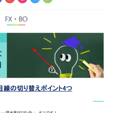
井
陽水風(*^^*)
ポコです！