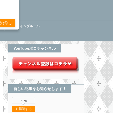
受け取る
講
ぷちスイングルール
BOOK【分析してる感無い
トレード】
YouTubeポコチャンネル
新しい記事をお知らせします！
7176
購読する