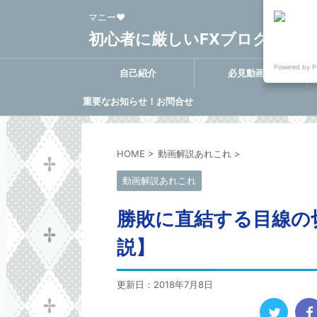
マニー❤
初心者に厳しいFXブログ FX-Clo
Powered by P
自己紹介
必見動画集
重要なお知らせ！お問合せ
に関する決定事項
HOME
>
動画解説あれこれ
>
動画解説あれこれ
勝敗に直結する目線の
説】
更新日：
2018年7月8日