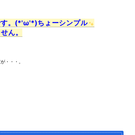
。(*'ω'*)ちょーシンプル
ません。
だが・・・。