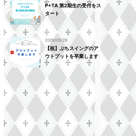
P+TA 第2期生の受付をス
タート
2026/05/29
【祝】ぷちスイングのア
ウトプットを卒業します