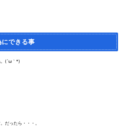
為にできる事
(´ω｀*)
す。だったら・・・。