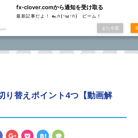
fx-clover.comから通知を受け取る
ver
最新記事だよ！ ๛ก(ｰ̀ωｰ́ก) ビーム！
また今度
ush7
FX取引方法①
ローソク足基礎講座
FXポコニカルマスター
座⓪①②③④⑤
切り替えポイント4つ【動画解