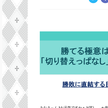
みなさ～ん♪お元気ですかぁ♪(笑) ←