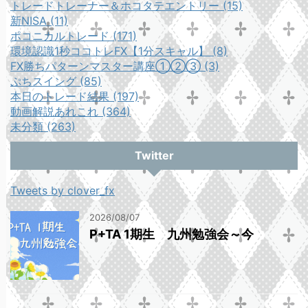
トレードトレーナー＆ホコタテエントリー (15)
新NISA (11)
ポコニカルトレード (171)
環境認識1秒ココトレFX【1分スキャル】 (8)
FX勝ちパターンマスター講座①②③ (3)
ぷちスイング (85)
本日のトレード結果 (197)
動画解説あれこれ (364)
未分類 (263)
Twitter
Tweets by clover_fx
2026/08/07
P+TA 1期生 九州勉強会～今