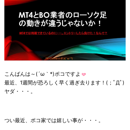
こんばんは～(´ω｀*)ポコですよ
最近、1週間が恐ろしく早く過ぎ去ります！(；ﾟДﾟ)
ヤダ・・・。
つい最近、ポコ家では嬉しい事が・・・。