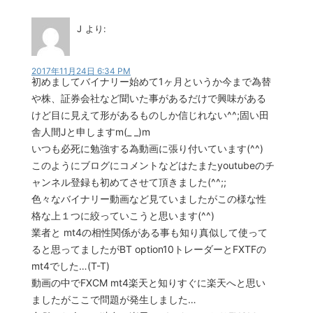
J
より:
2017年11月24日 6:34 PM
初めましてバイナリー始めて1ヶ月というか今まで為替
や株、証券会社など聞いた事があるだけで興味がある
けど目に見えて形があるものしか信じれない^^;固い田
舎人間Jと申しますm(_ _)m
いつも必死に勉強する為動画に張り付いています(^^)
このようにブログにコメントなどはたまたyoutubeのチ
ャンネル登録も初めてさせて頂きました(^^;;
色々なバイナリー動画など見ていましたがこの様な性
格な上１つに絞っていこうと思います(^^)
業者と mt4の相性関係がある事も知り真似して使って
ると思ってましたがBT option10トレーダーとFXTFの
mt4でした…(T-T)
動画の中でFXCM mt4楽天と知りすぐに楽天へと思い
ましたがここで問題が発生しました…