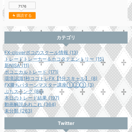
7176
購読する
カテゴリ
FX-cloverポコのスクール情報 (13)
トレードトレーナー＆ホコタテエントリー (15)
新NISA (11)
ポコニカルトレード (171)
環境認識1秒ココトレFX【1分スキャル】 (8)
FX勝ちパターンマスター講座①②③ (3)
ぷちスイング (85)
本日のトレード結果 (197)
動画解説あれこれ (364)
未分類 (263)
Twitter