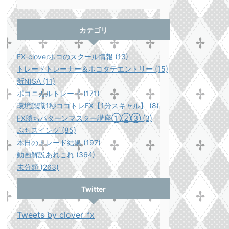
カテゴリ
FX-cloverポコのスクール情報 (13)
トレードトレーナー＆ホコタテエントリー (15)
新NISA (11)
ポコニカルトレード (171)
環境認識1秒ココトレFX【1分スキャル】 (8)
FX勝ちパターンマスター講座①②③ (3)
ぷちスイング (85)
本日のトレード結果 (197)
動画解説あれこれ (364)
未分類 (263)
Twitter
Tweets by clover_fx