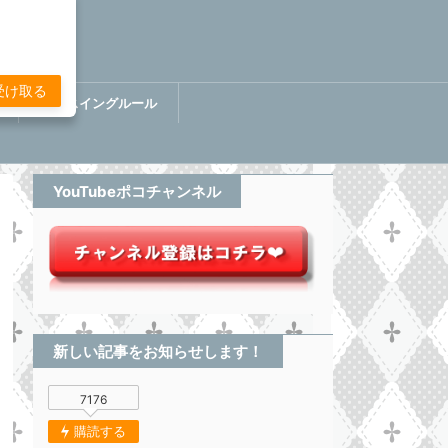
受け取る
講
ぷちスイングルール
BOOK【分析してる感無い
トレード】
YouTubeポコチャンネル
新しい記事をお知らせします！
7176
購読する