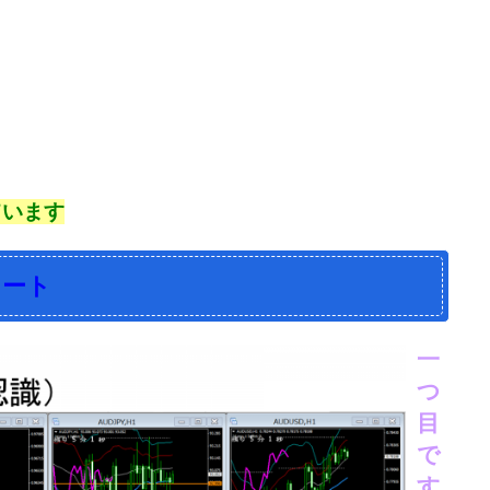
ています
ャート
一
つ
目
で
す