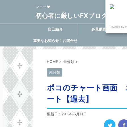
マニー❤
初心者に厳しいFXブログ FX-Clo
Powered by P
自己紹介
必見動画集
重要なお知らせ！お問合せ
に関する決定事項
HOME
>
未分類
>
未分類
ポコのチャート画面 
ート【過去】
更新日：
2016年6月11日