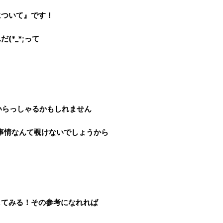
について』です！
*_*;って
？
もいらっしゃるかもしれません
事情なんて覗けないでしょうから
してみる！その参考になれれば