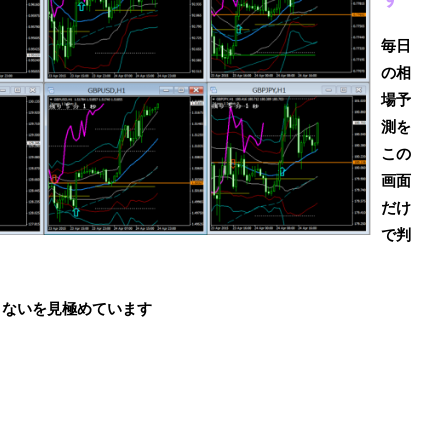
毎日
の相
場予
測を
この
画面
だけ
で判
・ないを見極めています