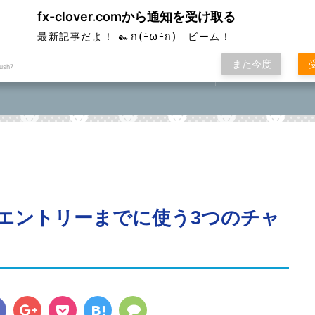
fx-clover.comから通知を受け取る
ver
最新記事だよ！ ๛ก(ｰ̀ωｰ́ก) ビーム！
また今度
ush7
FX取引方法①
ローソク足基礎講座
FXポコニカルマスター
座⓪①②③④⑤
エントリーまでに使う3つのチャ