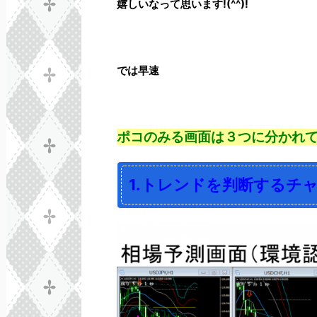
嬉しいなって思います!(^^)!
では
早速
ポコのみる画面は３つに分かれ
1.トレンドを判断するチ