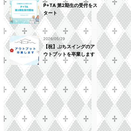
P+TA 第2期生の受付をス
タート
2026/05/29
【祝】ぷちスイングのア
ウトプットを卒業します