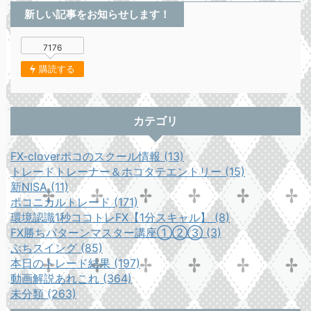
新しい記事をお知らせします！
7176
購読する
カテゴリ
FX-cloverポコのスクール情報 (13)
トレードトレーナー＆ホコタテエントリー (15)
新NISA (11)
ポコニカルトレード (171)
環境認識1秒ココトレFX【1分スキャル】 (8)
FX勝ちパターンマスター講座①②③ (3)
ぷちスイング (85)
本日のトレード結果 (197)
動画解説あれこれ (364)
未分類 (263)