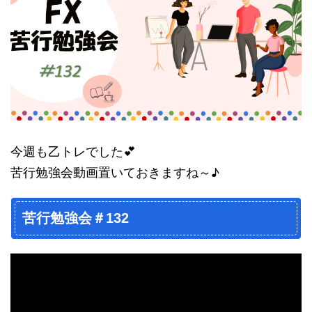
今週も乙トレでした💕
苦行勉強会動画置いておきますね～♪
苦行勉強会＃132