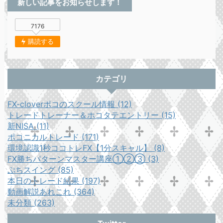
新しい記事をお知らせします！
7176
購読する
カテゴリ
FX-cloverポコのスクール情報 (12)
トレードトレーナー＆ホコタテエントリー (15)
新NISA (11)
ポコニカルトレード (171)
環境認識1秒ココトレFX【1分スキャル】 (8)
FX勝ちパターンマスター講座①②③ (3)
ぷちスイング (85)
本日のトレード結果 (197)
動画解説あれこれ (364)
未分類 (263)