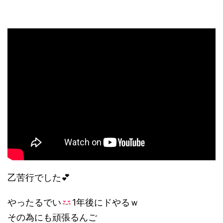
乙苦行でした💕
やったるでい
1年後にドやるｗ
その為にも頑張るんご