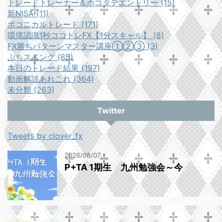
トレードトレーナー＆ホコタテエントリー (15)
新NISA (11)
ポコニカルトレード (171)
環境認識1秒ココトレFX【1分スキャル】 (8)
FX勝ちパターンマスター講座①②③ (3)
ぷちスイング (85)
本日のトレード結果 (197)
動画解説あれこれ (364)
未分類 (263)
Twitter
Tweets by clover_fx
2026/08/07
P+TA 1期生 九州勉強会～今