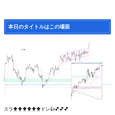
本日のタイトルはこの場面
スラ🐥🐥🐥🐥🐥🐥ドン👍💕💕💕