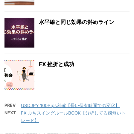
水平線と同じ効果の斜めライン
FX 挫折と成功
PREV
USDJPY 100Pips利確【長い保有時間での変化】
NEXT
FX ぷちスイングルールBOOK【分析してる感無いト
レード】