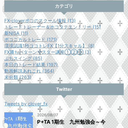
カテゴリ
FX-cloverポコのスクール情報 (13)
トレードトレーナー＆ホコタテエントリー (15)
新NISA (11)
ポコニカルトレード (171)
環境認識1秒ココトレFX【1分スキャル】 (8)
FX勝ちパターンマスター講座①②③ (3)
ぷちスイング (85)
本日のトレード結果 (197)
動画解説あれこれ (364)
未分類 (263)
Twitter
Tweets by clover_fx
2026/08/07
P+TA 1期生 九州勉強会～今