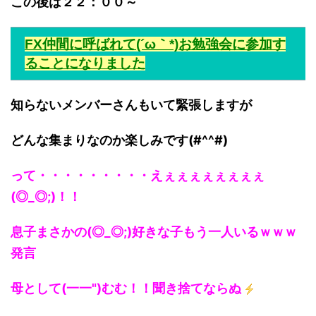
この後は２２：００～
FX仲間に呼ばれて(´ω｀*)お勉強会に参加す
ることになりました
知らないメンバーさんもいて緊張しますが
どんな集まりなのか楽しみです(#^^#)
って・・・・・・・・・えぇぇぇぇぇぇぇぇ
(◎_◎;)！！
息子まさかの(◎_◎;)好きな子もう一人いるｗｗｗ
発言
母として(一一")むむ！！聞き捨てならぬ