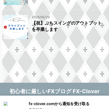
2026/05/29
【祝】ぷちスイングのアウトプット
を卒業します
初心者に厳しいFXブログ FX-Clover
マニー❤
fx-clover.comから通知を受け取る
Copyright© 初心者に厳しいFXブログ FX-Clover ,