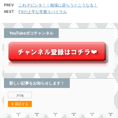
PREV
これぞビンタ！！相場に逆らうとこうなる！
NEXT
FXの上手な常勝スパイラル
YouTubeポコチャンネル
新しい記事をお知らせします！
7176
購読する