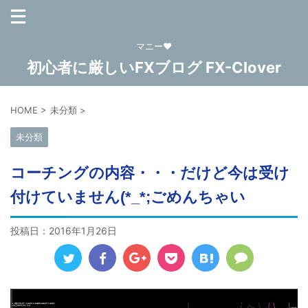
マニー❤
初心者に厳しいFXブログ FX-Clover
HOME
>
未分類
>
未分類
コーチングの内容・・・だけど今は受け
付けていません(*_*;ごめんちゃい
投稿日：
2016年1月26日