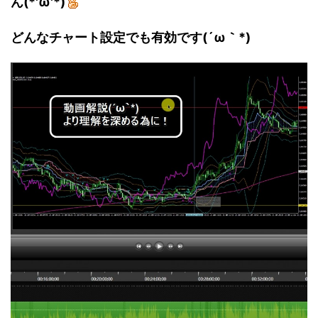
ん(*'ω'*)
どんなチャート設定でも有効です(´ω｀*)