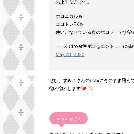
お上手な方です。
ポコニカルも
ココトレFXも
使いこなせている真のポコラーです🤭
— FX-Clover🌟ポコ@エントリーは基
May 23, 2022
ぜひ、すみれさんのnoteにそのまま飛ん
惚れ惚れします
harmonyさん