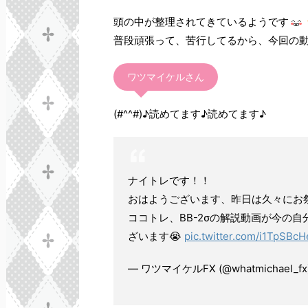
頭の中が整理されてきているようです
普段頑張って、苦行してるから、今回の
ワツマイケルさん
(#^^#)♪読めてます♪読めてます♪
ナイトレです！！
おはようございます、昨日は久々にお祭
ココトレ、BB-2σの解説動画が今の
ざいます😭
pic.twitter.com/i1TpSBc
— ワツマイケルFX (@whatmichael_fx