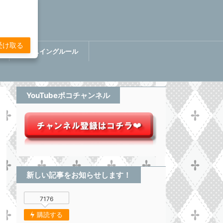
受け取る
講
ぷちスイングルール
BOOK【分析してる感無い
トレード】
YouTubeポコチャンネル
新しい記事をお知らせします！
7176
購読する