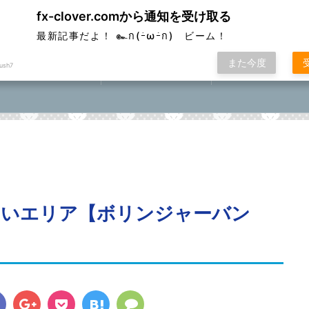
fx-clover.comから通知を受け取る
ver
最新記事だよ！ ๛ก(ｰ̀ωｰ́ก) ビーム！
また今度
ush7
FX取引方法①
ローソク足基礎講座
FXポコニカルマスター
座⓪①②③④⑤
すいエリア【ボリンジャーバン