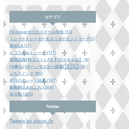
カテゴリ
FX-cloverポコのスクール情報 (13)
トレードトレーナー＆ホコタテエントリー (15)
新NISA (11)
ポコニカルトレード (171)
環境認識1秒ココトレFX【1分スキャル】 (8)
FX勝ちパターンマスター講座①②③ (3)
ぷちスイング (85)
本日のトレード結果 (197)
動画解説あれこれ (364)
未分類 (263)
Twitter
Tweets by clover_fx