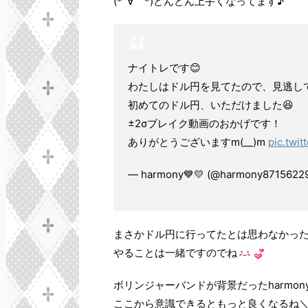
(*´∀｀*)どんどん上手くなってます♪
ナイトレです😊
わたしはドル円を見てたので、見逃して
初めてのドル円、いただけました😆
±2σブレイク動画のおかげです！
ありがとうございますm(__)m
pic.twi
— harmony💙💛 (@harmony8715622
まさかドル円に行ってたとは思わなかっ
やることは一緒ですのでね
ボリンジャーバンドが背景だったharmon
ここから意識できるともっと良くなるね＼(^