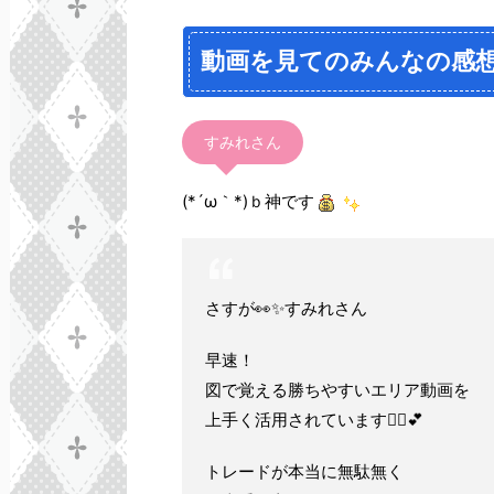
動画を見てのみんなの感
すみれさん
(*´ω｀*)ｂ神です
さすが👀✨すみれさん
早速！
図で覚える勝ちやすいエリア動画を
上手く活用されています🙆‍♀️💕
トレードが本当に無駄無く