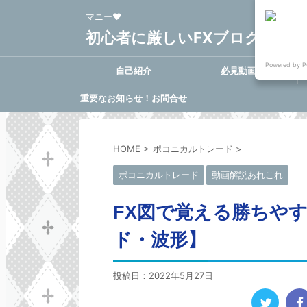
マニー❤
初心者に厳しいFXブログ FX-Clo
Powered by P
自己紹介
必見動画集
重要なお知らせ！お問合せ
に関する決定事項
HOME
>
ポコニカルトレード
>
ポコニカルトレード
動画解説あれこれ
FX図で覚える勝ちや
ド・波形】
投稿日：
2022年5月27日