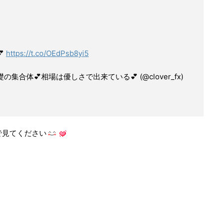

https://t.co/OEdPsb8yi5
礎の集合体💕相場は優しさで出来ている💕 (@clover_fx)
で見てください