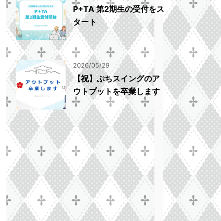
P+TA 第2期生の受付をス
タート
2026/05/29
【祝】ぷちスイングのア
ウトプットを卒業します