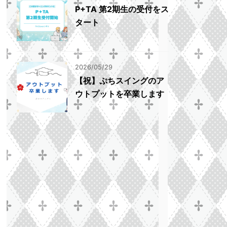
P+TA 第2期生の受付をス
タート
2026/05/29
【祝】ぷちスイングのア
ウトプットを卒業します