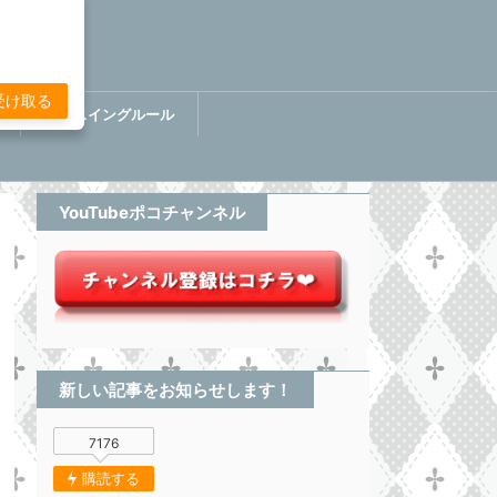
受け取る
講
ぷちスイングルール
BOOK【分析してる感無い
トレード】
YouTubeポコチャンネル
新しい記事をお知らせします！
7176
購読する