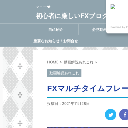
マニー❤
初心者に厳しいFXブログ FX-Clo
Powered by P
自己紹介
必見動画集
重要なお知らせ！お問合せ
に関する決定事項
HOME
>
動画解説あれこれ
>
動画解説あれこれ
FXマルチタイムフレー
投稿日：
2021年11月28日