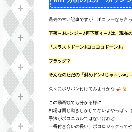
過去の古い記事ですが、ポコラーなら言
下落～♪レンジ～♪再下落ぅ～♪は、現在
「スラストドーン♪ヨコヨコドーン♪」
フラッグ？
そんなのただの「斜めドン♪じゃ～ぃw」
久々にボリバン付けてみようかな
この動画観ても分かる様に
相場は同じ動きしかしてないよやっぱり
手法がポコニカルではないけれど
一番付き合いの長い、ポコロジックって