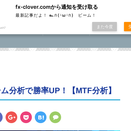
fx-clover.comから通知を受け取る
ver
最新記事だよ！ ๛ก(ｰ̀ωｰ́ก) ビーム！
また今度
ush7
FX取引方法①
ローソク足基礎講座
FXポコニカルマスター
座⓪①②③④⑤
ム分析で勝率UP！【MTF分析】