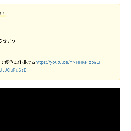
P！
させよう
ーで優位に仕掛ける
https://youtu.be/YNHHM4zp9LI
/IUJJOuRuSsE