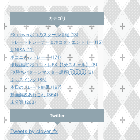
カテゴリ
FX-cloverポコのスクール情報 (13)
トレードトレーナー＆ホコタテエントリー (15)
新NISA (11)
ポコニカルトレード (171)
環境認識1秒ココトレFX【1分スキャル】 (8)
FX勝ちパターンマスター講座①②③ (3)
ぷちスイング (85)
本日のトレード結果 (197)
動画解説あれこれ (364)
未分類 (263)
Twitter
Tweets by clover_fx