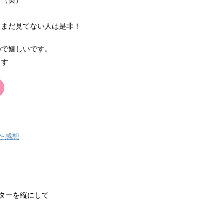
トまだ見てない人は是非！
ので嬉しいです。
ます
た感想
ターを縦にして