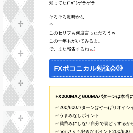
知ってた(ﾟ∀ﾟ)ゲラゲラ
そろそろ潮時かな
↑
このセリフも何度言っただろうｗ
この一年もがいてみるよ。
で、また報告するね
FXポコニカル勉強会㊴
FX200MAと600MAパターンは本
✅200/600パターンはやっぱりオイ
✅うまみなしポイント
✅鵜呑みにしない自分で裏どりするか
✅noriさんも好きなポイント200/600