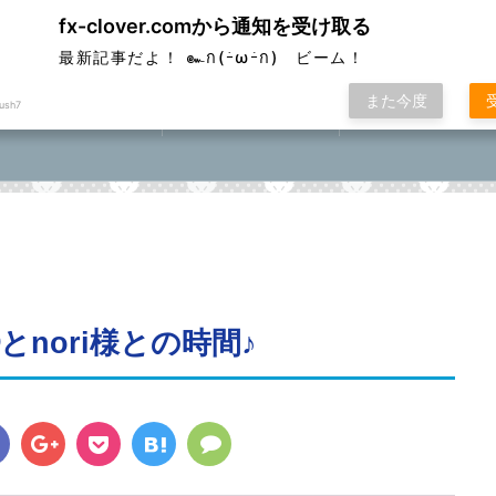
fx-clover.comから通知を受け取る
ver
最新記事だよ！ ๛ก(ｰ̀ωｰ́ก) ビーム！
また今度
ush7
FX取引方法①
ローソク足基礎講座
FXポコニカルマスター
座⓪①②③④⑤
nori様との時間♪