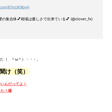
r.com/61IvUK9bvH
礎の集合体💕相場は優しさで出来ている💕 (@clover_fx)
。
した（ ＾ω＾）・・・。
聞け（笑）
ないんだってよ！
った！爆