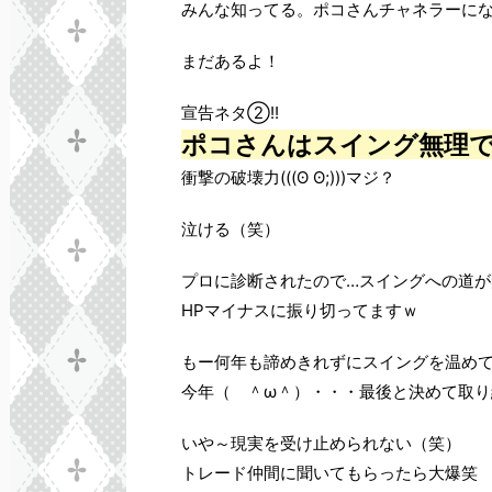
みんな知ってる。ポコさんチャネラーに
まだあるよ！
宣告ネタ②!!
ポコさんはスイング無理
衝撃の破壊力(((ʘ ʘ;)))マジ？
泣ける（笑）
プロに診断されたので…スイングへの道
HPマイナスに振り切ってますｗ
もー何年も諦めきれずにスイングを温め
今年（ ＾ω＾）・・・最後と決めて取り
いや～現実を受け止められない（笑）
トレード仲間に聞いてもらったら大爆笑