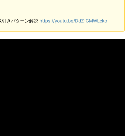
の取引きパターン解説
https://youtu.be/DdZ-GMWLcko