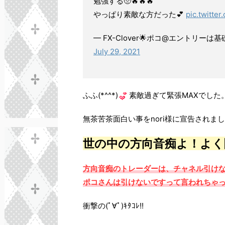
勉強する🥺🔥🔥🔥
やっぱり素敵な方だった💕
pic.twitte
— FX-Clover🌟ポコ@エントリーは基
July 29, 2021
ふふ(*^^*)
素敵過ぎて緊張MAXでした
無茶苦茶面白い事をnori様に宣告されま
世の中の方向音痴よ！よく
方向音痴のトレーダーは、チャネル引け
ポコさんは引けないですって言われちゃ
衝撃の(ﾟ∀ﾟ)ｷﾀｺﾚ!!