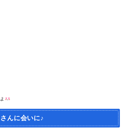
たよ
iさんに会いに♪