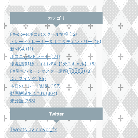
カテゴリ
FX-cloverポコのスクール情報 (12)
トレードトレーナー＆ホコタテエントリー (15)
新NISA (11)
ポコニカルトレード (171)
環境認識1秒ココトレFX【1分スキャル】 (8)
FX勝ちパターンマスター講座①②③ (3)
ぷちスイング (85)
本日のトレード結果 (197)
動画解説あれこれ (364)
未分類 (263)
Twitter
Tweets by clover_fx