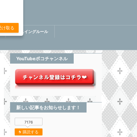
受け取る
講
ぷちスイングルール
BOOK【分析してる感無い
トレード】
YouTubeポコチャンネル
新しい記事をお知らせします！
7176
購読する