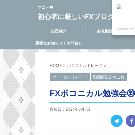
マニー❤
初心者に厳しいFXブログ FX-Clo
Powered by P
自己紹介
必見動画集
重要なお知らせ！お問合せ
に関する決定事項
HOME
>
ポコニカルトレード
>
ポコニカルトレード
動画解説あれこれ
FXポコニカル勉強会㊴と
投稿日：
2021年8月1日