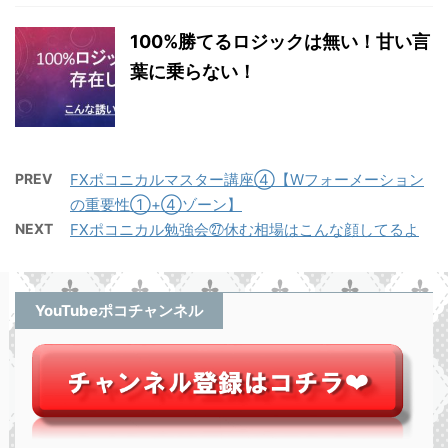
100%勝てるロジックは無い！甘い言
葉に乗らない！
PREV
FXポコニカルマスター講座④【Wフォーメーション
の重要性①+④ゾーン】
NEXT
FXポコニカル勉強会㉗休む相場はこんな顔してるよ
YouTubeポコチャンネル