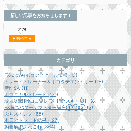
新しい記事をお知らせします！
7176
購読する
カテゴリ
FX-cloverポコのスクール情報 (13)
トレードトレーナー＆ホコタテエントリー (15)
新NISA (11)
ポコニカルトレード (171)
環境認識1秒ココトレFX【1分スキャル】 (8)
FX勝ちパターンマスター講座①②③ (3)
ぷちスイング (85)
本日のトレード結果 (197)
動画解説あれこれ (364)