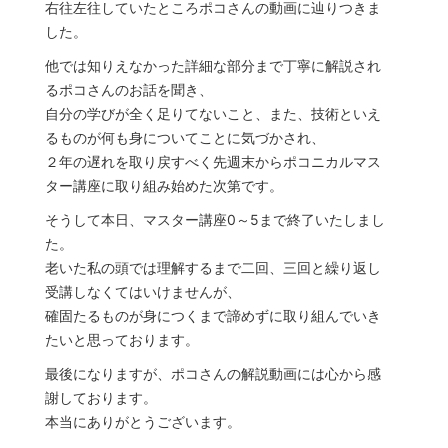
右往左往していたところポコさんの動画に辿りつきま
した。
他では知りえなかった詳細な部分まで丁寧に解説され
るポコさんのお話を聞き、
自分の学びが全く足りてないこと、また、技術といえ
るものが何も身についてことに気づかされ、
２年の遅れを取り戻すべく先週末からポコニカルマス
ター講座に取り組み始めた次第です。
そうして本日、マスター講座0～5まで終了いたしまし
た。
老いた私の頭では理解するまで二回、三回と繰り返し
受講しなくてはいけませんが、
確固たるものが身につくまで諦めずに取り組んでいき
たいと思っております。
最後になりますが、ポコさんの解説動画には心から感
謝しております。
本当にありがとうございます。