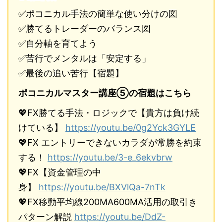
✅ポコニカル手法の簡単な使い分けの図
✅勝てるトレーダーのバランス図
✅自分軸を育てよう
✅苦行でメンタルは「安定する」
✅最後の追い苦行【宿題】
ポコニカルマスター講座⑤の宿題はこちら
💖FX勝てる手法・ロジックで【貴方は負け続
けている】
https://youtu.be/0g2Yck3GYLE
💖FX エントリーできないカラダが常勝を約束
する！
https://youtu.be/3-e_6ekvbrw
💖FX【資金管理の中
身】
https://youtu.be/BXVlQa-7nTk
💖FX移動平均線200MA600MA活用の取引き
パターン解説
https://youtu.be/DdZ-