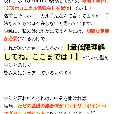
現在、ポコがYouTube復活してから、
毎週土曜日に
【FXポコニカル勉強会】を配信
しています。
名前こそ、ポコニカル手法なんて言ってますが、手
法なんてものは存在しないと思っています。
単純に、私以外の誰かに伝える為には、
明確な定義
が必要
になるわけで、
【最低限理解
これが無いと迷子になるので
してね。ここまでは！】
っていう型を
手法と題して
皆さんにシェアしているものです。
手法と言われるそれは、中身を開ければ
結局、
ただの基礎の集合体がエントリ―ポイント/
エグジットポイント
になってるんだよ！て話。