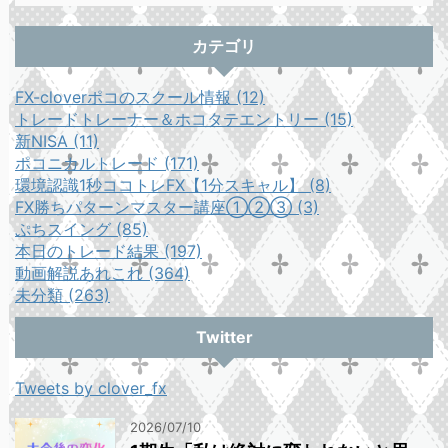
カテゴリ
FX-cloverポコのスクール情報 (12)
トレードトレーナー＆ホコタテエントリー (15)
新NISA (11)
ポコニカルトレード (171)
環境認識1秒ココトレFX【1分スキャル】 (8)
FX勝ちパターンマスター講座①②③ (3)
ぷちスイング (85)
本日のトレード結果 (197)
動画解説あれこれ (364)
未分類 (263)
Twitter
Tweets by clover_fx
2026/07/10