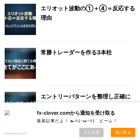
エリオット波動の①＋④＝反応する
理由
常勝トレーダーを作る3本柱
エントリーパターンを整理し正確に
把握しよう
fx-clover.comから通知を受け取る
最新記事だよ！ ๛ก(ｰ̀ωｰ́ก) ビーム！
また今度
受け取る
Powered by Push7
PREV
FXはパターンですり込む！よく出るから覚えよう！