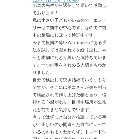
2020年11月17日 11:58 PM
ポコ大先生から返信して頂いて感動し
ております！
私は小さい子どもがいるので、エント
リーは午前中が中心です。なので午前
中の相場にしぼって検証中です。
今まで根拠の薄いYouTube上にある手
法を試しては召されてを繰り返し、や
っと本物にたどり着いた気持ちでいま
す。一つの事をきわめる大切さもわか
りました。
自分で検証して突き詰めていくつもり
ですが、そこにはポコさんが身を削っ
て検証されて作り上げた物と言う、信
頼と安心感があり、目指す場所が出来
たと前向きな気持ちでいます。
今まではずっと自分が検証している事
が、正しいのか間違った方向にいって
いるのかもよくわからず、トレード仲