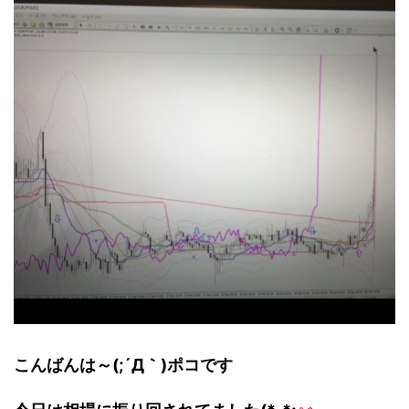
こんばんは～(;´Д｀)ポコです