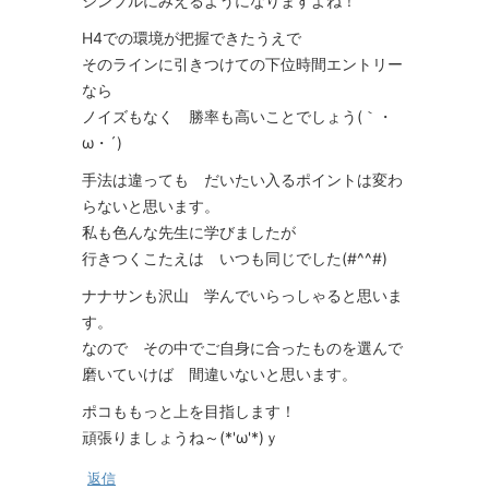
シンプルにみえるようになりますよね！
H4での環境が把握できたうえで
そのラインに引きつけての下位時間エントリー
なら
ノイズもなく 勝率も高いことでしょう(｀・
ω・´)
手法は違っても だいたい入るポイントは変わ
らないと思います。
私も色んな先生に学びましたが
行きつくこたえは いつも同じでした(#^^#)
ナナサンも沢山 学んでいらっしゃると思いま
す。
なので その中でご自身に合ったものを選んで
磨いていけば 間違いないと思います。
ポコももっと上を目指します！
頑張りましょうね～(*'ω'*)ｙ
返信