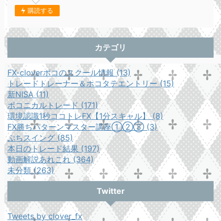
購読する
カテゴリ
FX-cloverポコのスクール情報 (13)
トレードトレーナー＆ホコタテエントリー (15)
新NISA (11)
ポコニカルトレード (171)
環境認識1秒ココトレFX【1分スキャル】 (8)
FX勝ちパターンマスター講座①②③ (3)
ぷちスイング (85)
本日のトレード結果 (197)
動画解説あれこれ (364)
未分類 (263)
Twitter
Tweets by clover_fx