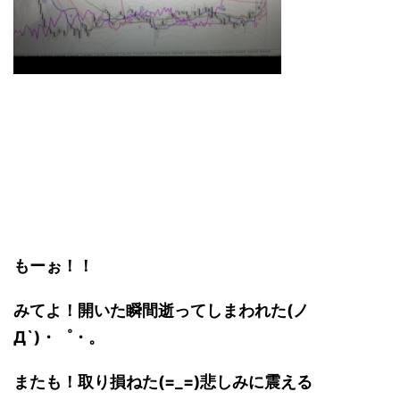
もーぉ！！
みてよ！開いた瞬間逝ってしまわれた(ノ
Д`)・゜・。
またも！取り損ねた(=_=)悲しみに震える