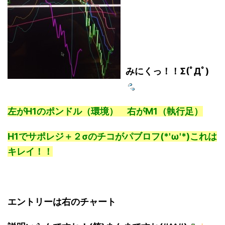
みにくっ！！Σ(ﾟДﾟ)
左がH1のポンドル（環境） 右がM1（執行足）
H1でサポレジ＋２σのチコがパブロフ(*'ω'*)これは
キレイ！！
エントリーは右のチャート