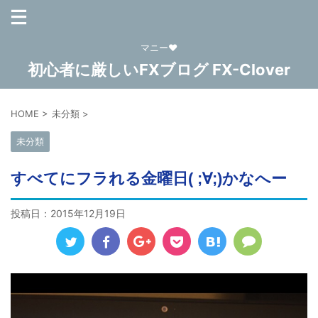
マニー❤
初心者に厳しいFXブログ FX-Clover
HOME
>
未分類
>
未分類
すべてにフラれる金曜日( ;∀;)かなへー
投稿日：
2015年12月19日