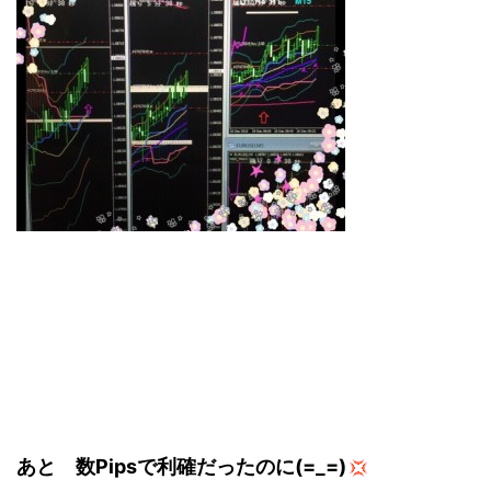
あと 数Pipsで利確だったのに(=_=)