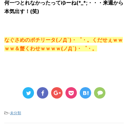
何一つとれなかったってゆーね(*_*;・・・来週から
本気出す！(笑)
なぐさめのポチリータ(ノД`)・゜・。くだせぇｗｗ
ｗｗ＆蟹くわせｗｗｗｗ(ノД`)・゜・。
-
未分類