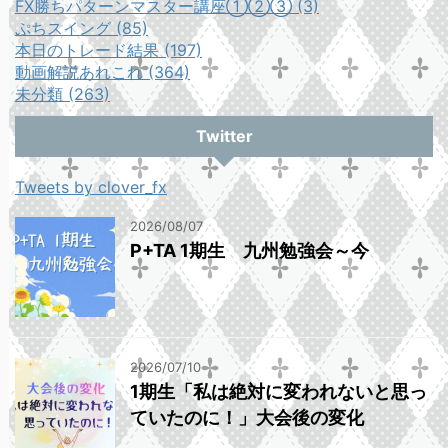
FX勝ちパターンマスター講座①②③ (3)
ぷちスイング (85)
本日のトレード結果 (197)
動画解説あれこれ (364)
未分類 (263)
Twitter
Tweets by clover_fx
2026/08/07
P+TA 1期生 九州勉強会～今
2026/07/10
1期生「私は絶対に変われないと思っ
ていたのに！」大会後の変化