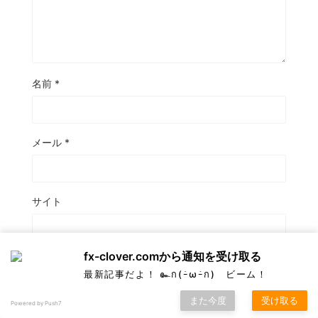
名前
*
メール
*
サイト
fx-clover.comから通知を受け取る
最新記事だよ！ ๛ก(ｰ̀ωｰ́ก) ビーム！
次回のコメントで使用するためブラウザーに自分の名
前、メールアドレス、サイトを保存する。
また今度
受け取る
Powered by Push7