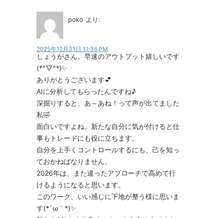
poko
より:
2025年12月31日 11:36 PM
しょうがさん、早速のアウトプット嬉しいです
(*^▽^*)✨
ありがとうございます💕
AIに分析してもらったんですね♪
深掘りすると、あ～あね！って声が出てました
私🤣
面白いですよね。新たな自分に気が付けると仕
事もトレードにも役に立ちます。
自分を上手くコントロールするにも、己を知っ
ておかねばなりません。
2026年は、また違ったアプローチで高めて行
けるようになると思います。
このワーク、いい感じに下地が整う様に思いま
す(*´ω｀*)✨