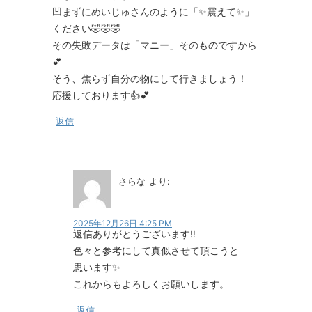
凹まずにめいじゅさんのように「✨震えて✨」
ください🤣🤣🤣
その失敗データは「マニー」そのものですから
💕
そう、焦らず自分の物にして行きましょう！
応援しております👍💕
返信
さらな
より:
2025年12月26日 4:25 PM
返信ありがとうございます‼︎
色々と参考にして真似させて頂こうと
思います✨
これからもよろしくお願いします。
返信