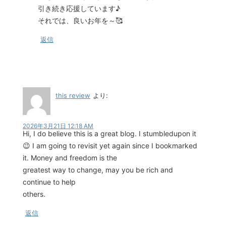
引き続き応援しています♪
それでは、良いお年を～🥰
返信
this review
より:
2026年3月21日 12:18 AM
Hi, I do believe this is a great blog. I stumbledupon it
😉 I am going to revisit yet again since I bookmarked
it. Money and freedom is the
greatest way to change, may you be rich and
continue to help
others.
返信