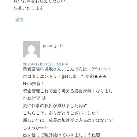
良いお年をお迎えください
失礼いたします
返信
poko
より:
2025年12月31日 11:42 PM
慈愛菩薩の境地さん、こんばんは～(^^)/✨✨✨
ホコタテエントリーgetしましたか👍🔥🔥🔥
Nice投資！
資金管理これで全く考える必要が無くなりまし
たね(*'▽')♪
更に仕事の負担が減りましたね💕
こちらこそ、ありがとうございました！
新しい年は、成長の加速期に入るのではないで
しょうか👀✨
己を信じて駆け抜けていきましょうね🥰