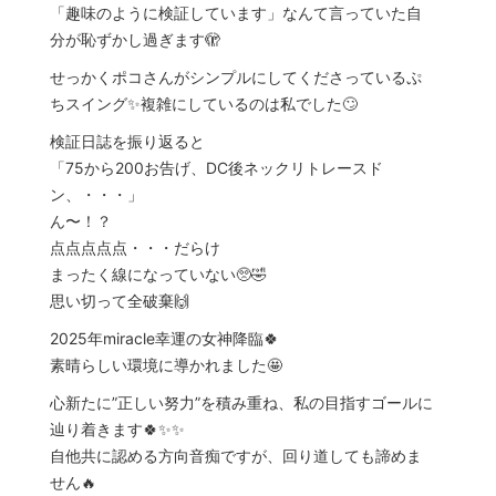
「趣味のように検証しています」なんて言っていた自
分が恥ずかし過ぎます🫣
せっかくポコさんがシンプルにしてくださっているぷ
ちスイング✨複雑にしているのは私でした🙄
検証日誌を振り返ると
「75から200お告げ、DC後ネックリトレースド
ン、・・・」
ん〜！？
点点点点点・・・だらけ
まったく線になっていない🥺🤣
思い切って全破棄🙌
2025年miracle幸運の女神降臨🍀
素晴らしい環境に導かれました🤩
心新たに”正しい努力”を積み重ね、私の目指すゴールに
辿り着きます🍀✨✨
自他共に認める方向音痴ですが、回り道しても諦めま
せん🔥