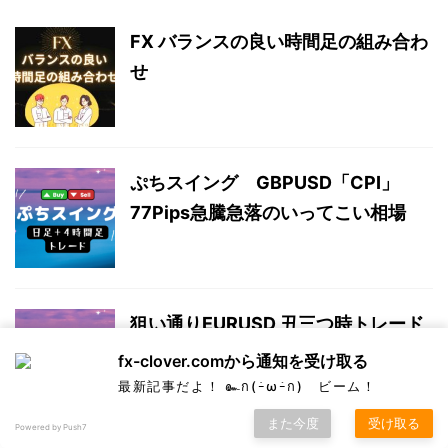
FX バランスの良い時間足の組み合わ
せ
ぷちスイング GBPUSD「CPI」
77Pips急騰急落のいってこい相場
狙い通りEURUSD 丑三つ時トレード
してみた
fx-clover.comから通知を受け取る
最新記事だよ！ ๛ก(ｰ̀ωｰ́ก) ビーム！
また今度
受け取る
Powered by Push7