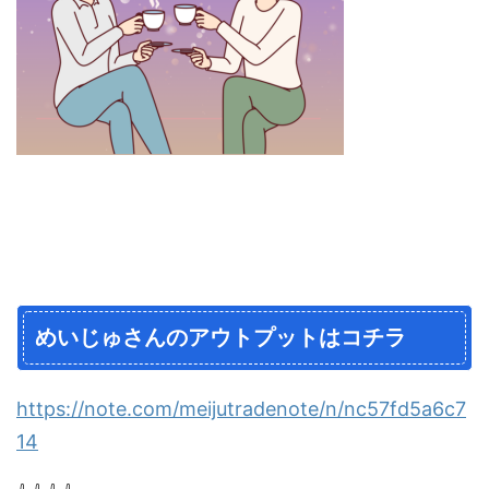
めいじゅさんのアウトプットはコチラ
https://note.com/meijutradenote/n/nc57fd5a6c7
14