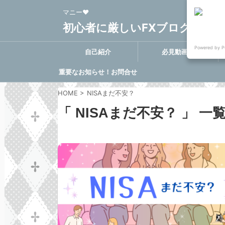
マニー❤
初心者に厳しいFXブログ FX-Clo
Powered by P
自己紹介
必見動画集
重要なお知らせ！お問合せ
に関する決定事項
HOME
>
NISAまだ不安？
「 NISAまだ不安？ 」 一