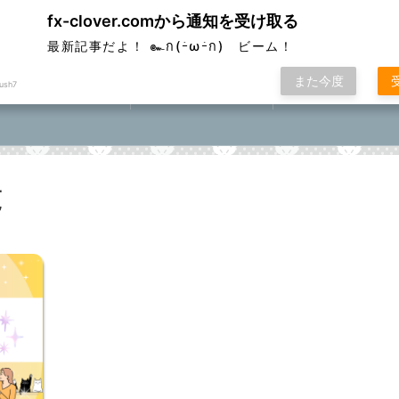
fx-clover.comから通知を受け取る
ver
最新記事だよ！ ๛ก(ｰ̀ωｰ́ก) ビーム！
また今度
ush7
FX取引方法①
ローソク足基礎講座
FXポコニカルマスター
座⓪①②③④⑤
覧