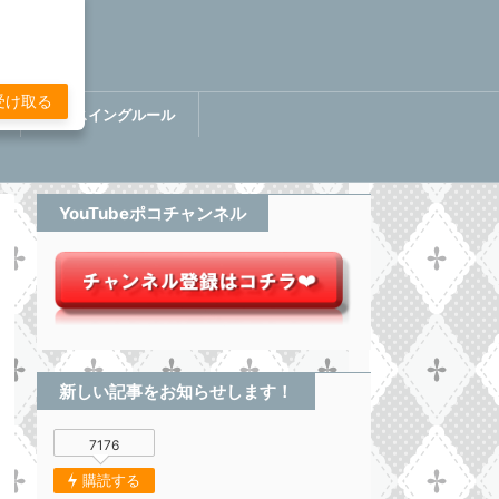
受け取る
講
ぷちスイングルール
BOOK【分析してる感無い
トレード】
YouTubeポコチャンネル
新しい記事をお知らせします！
7176
購読する