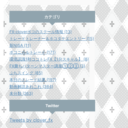
カテゴリ
FX-cloverポコのスクール情報 (13)
トレードトレーナー＆ホコタテエントリー (15)
新NISA (11)
ポコニカルトレード (171)
環境認識1秒ココトレFX【1分スキャル】 (8)
FX勝ちパターンマスター講座①②③ (3)
ぷちスイング (85)
本日のトレード結果 (197)
動画解説あれこれ (364)
未分類 (263)
Twitter
Tweets by clover_fx