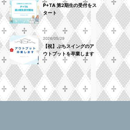
P+TA 第2期生の受付をス
タート
2026/05/29
【祝】ぷちスイングのア
ウトプットを卒業します