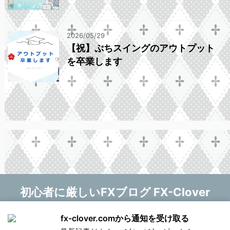
2026/05/29
【祝】ぷちスイングのアウトプット
を卒業します
初心者に厳しいFXブログ FX-Clover
マニー❤
fx-clover.comから通知を受け取る
Copyright© 初心者に厳しいFXブログ FX-Clover ,
新しい記事をお知らせします！