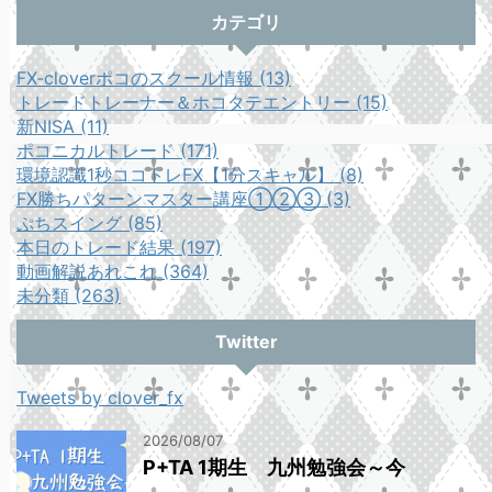
カテゴリ
FX-cloverポコのスクール情報 (13)
トレードトレーナー＆ホコタテエントリー (15)
新NISA (11)
ポコニカルトレード (171)
環境認識1秒ココトレFX【1分スキャル】 (8)
FX勝ちパターンマスター講座①②③ (3)
ぷちスイング (85)
本日のトレード結果 (197)
動画解説あれこれ (364)
未分類 (263)
Twitter
Tweets by clover_fx
2026/08/07
P+TA 1期生 九州勉強会～今