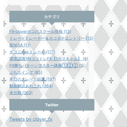
カテゴリ
FX-cloverポコのスクール情報 (13)
トレードトレーナー＆ホコタテエントリー (15)
新NISA (11)
ポコニカルトレード (171)
環境認識1秒ココトレFX【1分スキャル】 (8)
FX勝ちパターンマスター講座①②③ (3)
ぷちスイング (85)
本日のトレード結果 (197)
動画解説あれこれ (364)
未分類 (263)
Twitter
Tweets by clover_fx