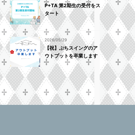
P+TA 第2期生の受付をス
タート
2026/05/29
【祝】ぷちスイングのア
ウトプットを卒業します