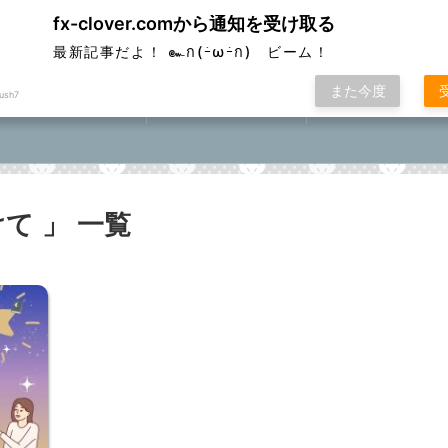
fx-clover.comから通知を受け取る
ver
最新記事だよ！ ๛ก(ｰ̀ωｰ́ก) ビーム！
また今度
ush7
FX取引方法①
ローソク足基礎講座
FXポコニカルマスター
座⓪①②③④⑤
て 」 一覧