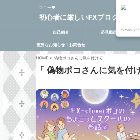
マニー❤
初心者に厳しいFXブログ FX-Clo
Powered by P
自己紹介
必見動画集
重要なお知らせ！お問合せ
に関する決定事項
HOME
>
偽物ポコさんに気を付けて
「 偽物ポコさんに気を付け