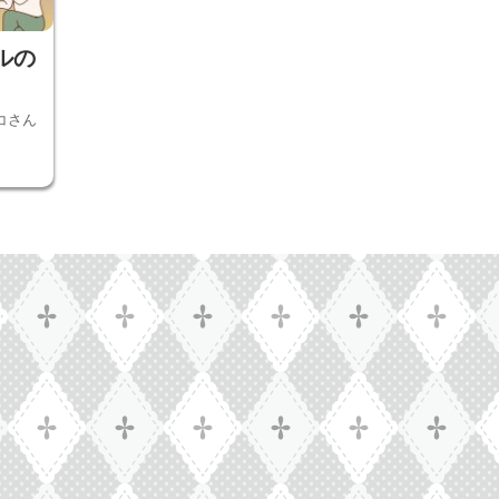
ルの
コさん