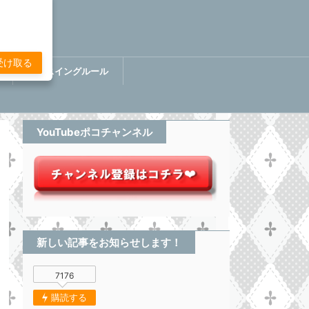
受け取る
講
ぷちスイングルール
BOOK【分析してる感無い
トレード】
YouTubeポコチャンネル
新しい記事をお知らせします！
7176
購読する