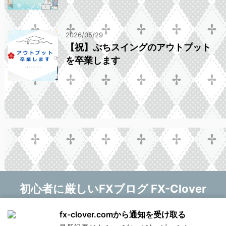
2026/05/29
【祝】ぷちスイングのアウトプット
を卒業します
初心者に厳しいFXブログ FX-Clover
マニー❤
fx-clover.comから通知を受け取る
Copyright© 初心者に厳しいFXブログ FX-Clover ,
新しい記事をお知らせします！