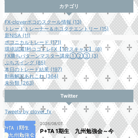
カテゴリ
FX-cloverポコのスクール情報 (13)
トレードトレーナー＆ホコタテエントリー (15)
新NISA (11)
ポコニカルトレード (171)
環境認識1秒ココトレFX【1分スキャル】 (8)
FX勝ちパターンマスター講座①②③ (3)
ぷちスイング (85)
本日のトレード結果 (197)
動画解説あれこれ (364)
未分類 (263)
Twitter
Tweets by clover_fx
2026/08/07
P+TA 1期生 九州勉強会～今