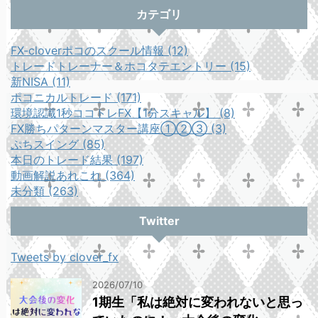
カテゴリ
FX-cloverポコのスクール情報 (12)
トレードトレーナー＆ホコタテエントリー (15)
新NISA (11)
ポコニカルトレード (171)
環境認識1秒ココトレFX【1分スキャル】 (8)
FX勝ちパターンマスター講座①②③ (3)
ぷちスイング (85)
本日のトレード結果 (197)
動画解説あれこれ (364)
未分類 (263)
Twitter
Tweets by clover_fx
2026/07/10
1期生「私は絶対に変われないと思っ