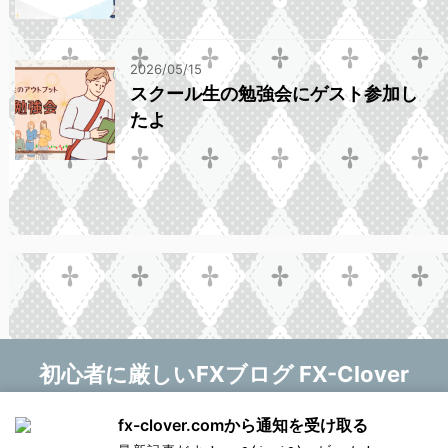
2026/05/15
スクール生の勉強会にゲスト参加し
たよ
初心者に厳しいFXブログ FX-Clover
マニー❤
fx-clover.comから通知を受け取る
Copyright© 初心者に厳しいFXブログ FX-Clover ,
新しい記事をお知らせします！