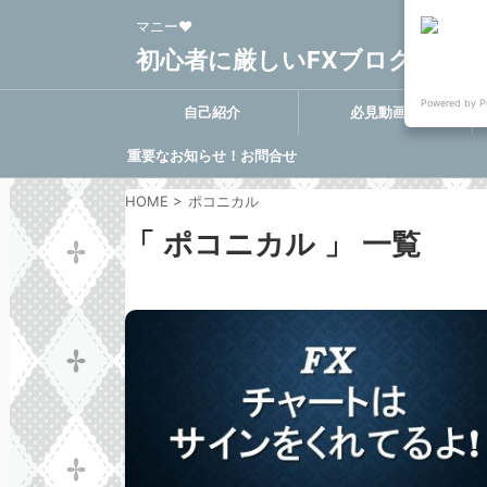
マニー❤
初心者に厳しいFXブログ FX-Clo
Powered by P
自己紹介
必見動画集
重要なお知らせ！お問合せ
に関する決定事項
HOME
>
ポコニカル
「 ポコニカル 」 一覧