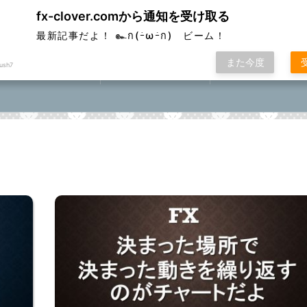
fx-clover.comから通知を受け取る
ver
最新記事だよ！ ๛ก(ｰ̀ωｰ́ก) ビーム！
また今度
ush7
FX取引方法①
ローソク足基礎講座
FXポコニカルマスター
座⓪①②③④⑤