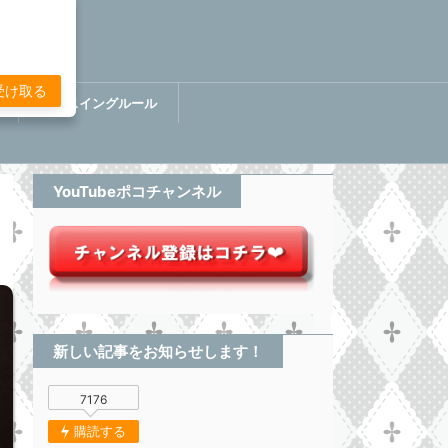
受け取る
講
ぷちスイングルール
BOOK【分析してる感無い
トレード】
YouTubeポコチャンネル
新しい記事をお知らせします！
7176
購読する