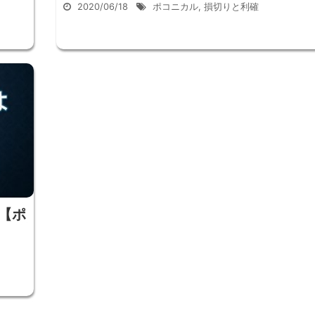
2020/06/18
ポコニカル
,
損切りと利確
【ポ