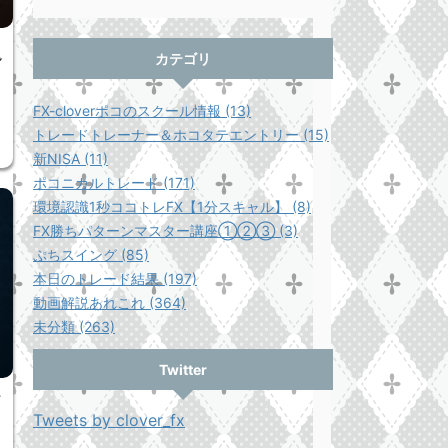
返
カテゴリ
FX-cloverポコのスクール情報 (13)
トレードトレーナー＆ホコタテエントリー (15)
新NISA (11)
ポコニカルトレード (171)
環境認識1秒ココトレFX【1分スキャル】 (8)
FX勝ちパターンマスター講座①②③ (3)
ぷちスイング (85)
本日のトレード結果 (197)
動画解説あれこれ (364)
未分類 (263)
Twitter
て
Tweets by clover_fx