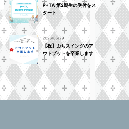
P+TA 第2期生の受付をス
タート
2026/05/29
【祝】ぷちスイングのア
ウトプットを卒業します