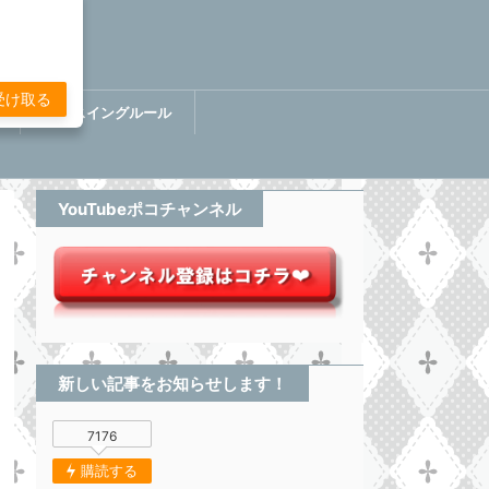
受け取る
講
ぷちスイングルール
BOOK【分析してる感無い
トレード】
YouTubeポコチャンネル
新しい記事をお知らせします！
7176
購読する