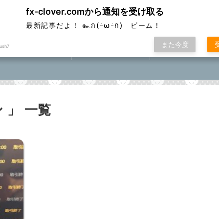
fx-clover.comから通知を受け取る
ver
最新記事だよ！ ๛ก(ｰ̀ωｰ́ก) ビーム！
また今度
ush7
FX取引方法①
ローソク足基礎講座
FXポコニカルマスター
座⓪①②③④⑤
 」 一覧