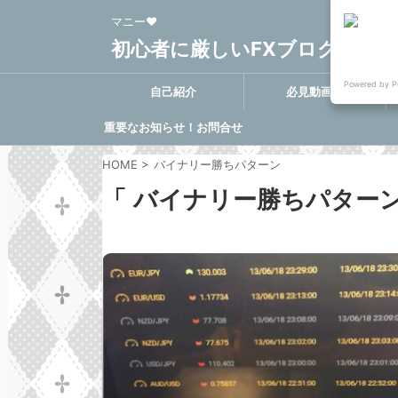
マニー❤
初心者に厳しいFXブログ FX-Clo
Powered by P
自己紹介
必見動画集
重要なお知らせ！お問合せ
に関する決定事項
HOME
>
バイナリー勝ちパターン
「 バイナリー勝ちパターン