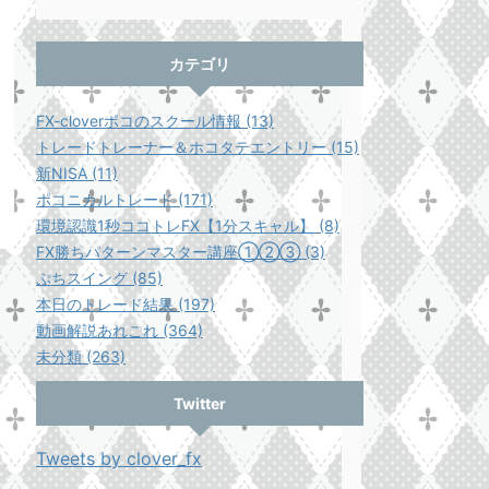
カテゴリ
FX-cloverポコのスクール情報 (13)
トレードトレーナー＆ホコタテエントリー (15)
新NISA (11)
ポコニカルトレード (171)
環境認識1秒ココトレFX【1分スキャル】 (8)
FX勝ちパターンマスター講座①②③ (3)
ぷちスイング (85)
本日のトレード結果 (197)
動画解説あれこれ (364)
未分類 (263)
Twitter
Tweets by clover_fx