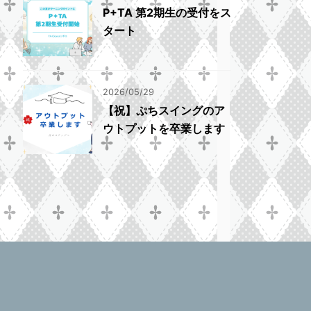
P+TA 第2期生の受付をス
タート
2026/05/29
【祝】ぷちスイングのア
ウトプットを卒業します