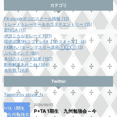
カテゴリ
FX-cloverポコのスクール情報 (13)
トレードトレーナー＆ホコタテエントリー (15)
新NISA (11)
ポコニカルトレード (171)
環境認識1秒ココトレFX【1分スキャル】 (8)
FX勝ちパターンマスター講座①②③ (3)
ぷちスイング (85)
本日のトレード結果 (197)
動画解説あれこれ (364)
未分類 (263)
Twitter
Tweets by clover_fx
2026/08/07
P+TA 1期生 九州勉強会～今