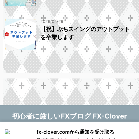
2026/05/29
【祝】ぷちスイングのアウトプット
を卒業します
初心者に厳しいFXブログ FX-Clover
マニー❤
fx-clover.comから通知を受け取る
Copyright© 初心者に厳しいFXブログ FX-Clover ,
新しい記事をお知らせします！