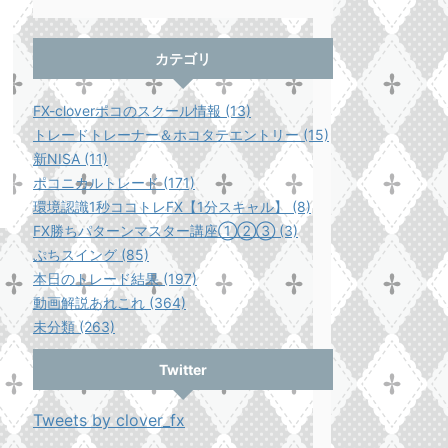
カテゴリ
FX-cloverポコのスクール情報 (13)
トレードトレーナー＆ホコタテエントリー (15)
新NISA (11)
ポコニカルトレード (171)
環境認識1秒ココトレFX【1分スキャル】 (8)
FX勝ちパターンマスター講座①②③ (3)
ぷちスイング (85)
本日のトレード結果 (197)
動画解説あれこれ (364)
未分類 (263)
Twitter
Tweets by clover_fx