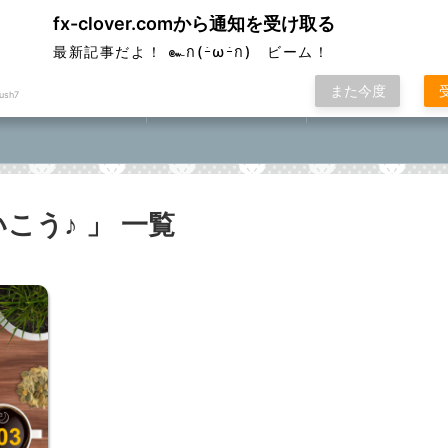
fx-clover.comから通知を受け取る
ver
最新記事だよ！ ๛ก(ｰ̀ωｰ́ก) ビーム！
また今度
ush7
FX取引方法①
ローソク足基礎講座
FXポコニカルマスター
座⓪①②③④⑤
こう♪ 」 一覧