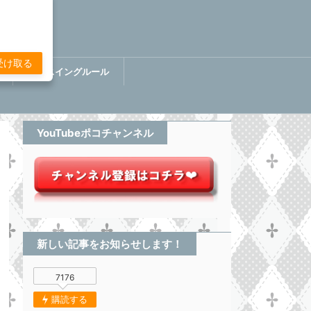
受け取る
講
ぷちスイングルール
BOOK【分析してる感無い
トレード】
YouTubeポコチャンネル
新しい記事をお知らせします！
7176
購読する