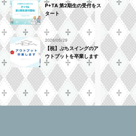
P+TA 第2期生の受付をス
タート
2026/05/29
【祝】ぷちスイングのア
ウトプットを卒業します