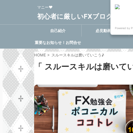
マニー❤
初心者に厳しいFXブログ FX-Clo
Powered by P
自己紹介
必見動画集
重要なお知らせ！お問合せ
に関する決定事項
HOME
>
スルースキルは磨いていこう♪
「 スルースキルは磨いてい