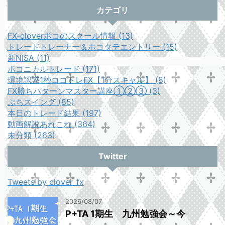
カテゴリ
FX-cloverポコのスクール情報 (13)
トレードトレーナー＆ホコタテエントリー (15)
新NISA (11)
ポコニカルトレード (171)
環境認識1秒ココトレFX【1分スキャル】 (8)
FX勝ちパターンマスター講座①②③ (3)
ぷちスイング (85)
本日のトレード結果 (197)
動画解説あれこれ (364)
未分類 (263)
Twitter
Tweets by clover_fx
2026/08/07
P+TA 1期生 九州勉強会～今