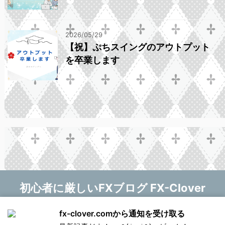
2026/05/29
【祝】ぷちスイングのアウトプット
を卒業します
初心者に厳しいFXブログ FX-Clover
マニー❤
fx-clover.comから通知を受け取る
Copyright© 初心者に厳しいFXブログ FX-Clover ,
新しい記事をお知らせします！