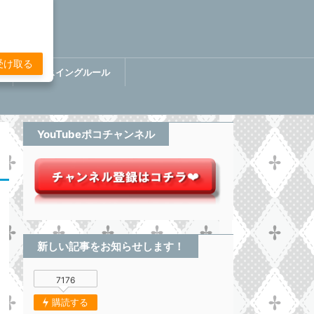
受け取る
講
ぷちスイングルール
BOOK【分析してる感無い
トレード】
YouTubeポコチャンネル
新しい記事をお知らせします！
7176
購読する