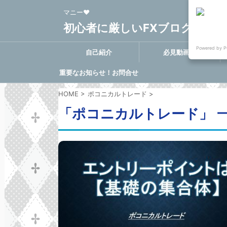
マニー❤
初心者に厳しいFXブログ FX-Clo
Powered by P
自己紹介
必見動画集
重要なお知らせ！お問合せ
に関する決定事項
HOME
>
ポコニカルトレード
>
「ポコニカルトレード」 