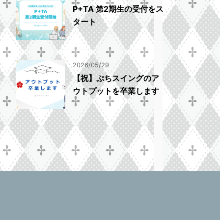
P+TA 第2期生の受付をス
タート
2026/05/29
【祝】ぷちスイングのア
ウトプットを卒業します