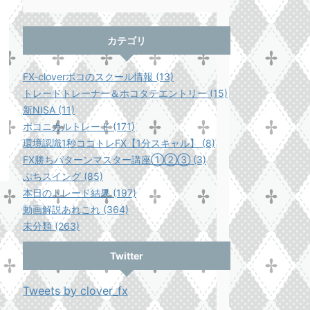
カテゴリ
FX-cloverポコのスクール情報 (13)
トレードトレーナー＆ホコタテエントリー (15)
新NISA (11)
ポコニカルトレード (171)
環境認識1秒ココトレFX【1分スキャル】 (8)
FX勝ちパターンマスター講座①②③ (3)
ぷちスイング (85)
本日のトレード結果 (197)
動画解説あれこれ (364)
未分類 (263)
Twitter
Tweets by clover_fx