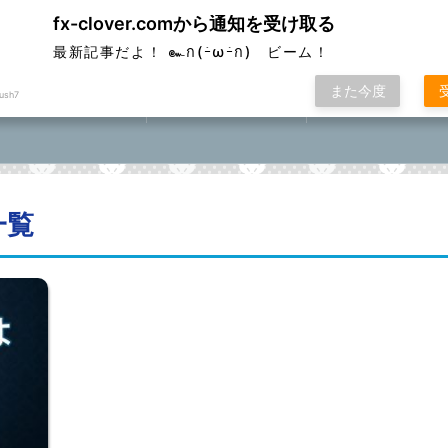
fx-clover.comから通知を受け取る
ver
最新記事だよ！ ๛ก(ｰ̀ωｰ́ก) ビーム！
また今度
ush7
FX取引方法①
ローソク足基礎講座
FXポコニカルマスター
座⓪①②③④⑤
一覧